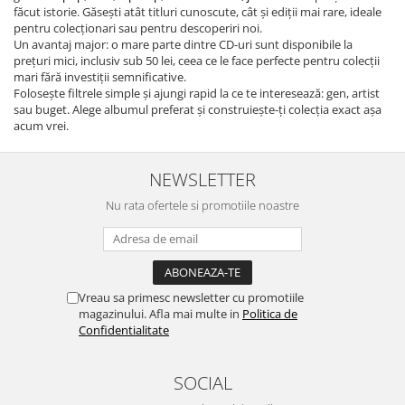
făcut istorie. Găsești atât titluri cunoscute, cât și ediții mai rare, ideale
pentru colecționari sau pentru descoperiri noi.
Un avantaj major: o mare parte dintre CD-uri sunt disponibile la
prețuri mici, inclusiv sub 50 lei, ceea ce le face perfecte pentru colecții
mari fără investiții semnificative.
Folosește filtrele simple și ajungi rapid la ce te interesează: gen, artist
sau buget. Alege albumul preferat și construiește-ți colecția exact așa
acum vrei.
NEWSLETTER
Nu rata ofertele si promotiile noastre
Vreau sa primesc newsletter cu promotiile
magazinului. Afla mai multe in
Politica de
Confidentialitate
SOCIAL