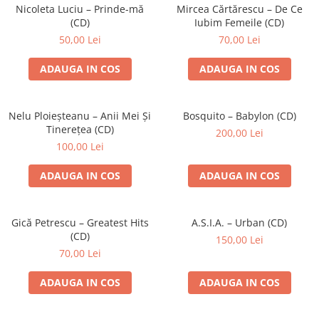
Discuri vinil 7' (mici)
Patriotice
Patriotice
Viniluri Românești
Nicoleta Luciu – Prinde-mă
Mircea Cărtărescu – De Ce
Colecția Electrecord
(CD)
Iubim Femeile (CD)
50,00 Lei
70,00 Lei
ADAUGA IN COS
ADAUGA IN COS
Nelu Ploieșteanu – Anii Mei Și
Bosquito – Babylon (CD)
Tinerețea (CD)
200,00 Lei
100,00 Lei
ADAUGA IN COS
ADAUGA IN COS
Gică Petrescu – Greatest Hits
A.S.I.A. – Urban (CD)
(CD)
150,00 Lei
70,00 Lei
ADAUGA IN COS
ADAUGA IN COS