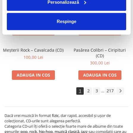
Personalizează
Wilson Pickett – Funky
Alexandru Andrieș – Muzică
Midnight Mover: The Atlantic
De Divorț (CD)
Studio Recordings (1962-1978)
350,00 Lei
120,00 Lei
Respinge
(CD)
ADAUGA IN COS
ADAUGA IN COS
Meșterii Rock – Cavalcada (CD)
Pasărea Colibri – Ciripituri
(CD)
100,00 Lei
300,00 Lei
ADAUGA IN COS
ADAUGA IN COS
1
2
3
217
...
Dacă vrei muzică în format
fizic
, dar rapid, accesibil și ușor de
colecționat, CD-urile sunt alegerea perfectă.
Categoria CD-uri îți oferă o selecție foarte mare de albume din toate
genurile:
pop
,
rock
,
hip-hop
,
muzică clasică,
jazz
sau compilații care au