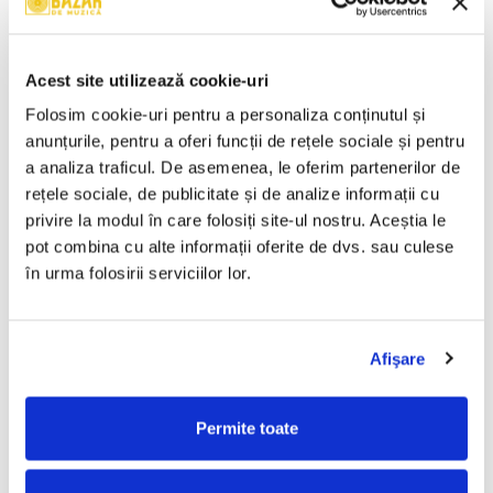
Various – Reactivate 12
K-pital – Senzual (CD)
(Pulsing Sub-Aqua Vibrations
250,00 Lei
& Thumping Jello Beats) (CD)
70,00 Lei
Acest site utilizează cookie-uri
ADAUGA IN COS
ADAUGA IN COS
Folosim cookie-uri pentru a personaliza conținutul și 
anunțurile, pentru a oferi funcții de rețele sociale și pentru 
a analiza traficul. De asemenea, le oferim partenerilor de 
Luiza Zan - Pedro Negrescu –
Marko Glass – Mixed Feelings
rețele sociale, de publicitate și de analize informații cu 
Like Water (CD)
(CD)
privire la modul în care folosiți site-ul nostru. Aceștia le 
100,00 Lei
100,00 Lei
pot combina cu alte informații oferite de dvs. sau culese 
în urma folosirii serviciilor lor.
ADAUGA IN COS
ADAUGA IN COS
La Familia (5) – Punct Și De La
Nicu Alifantis, Nichita
Afişare
Capăt (CD)
Stănescu – Nichita (CD)
600,00 Lei
200,00 Lei
Permite toate
ADAUGA IN COS
ADAUGA IN COS