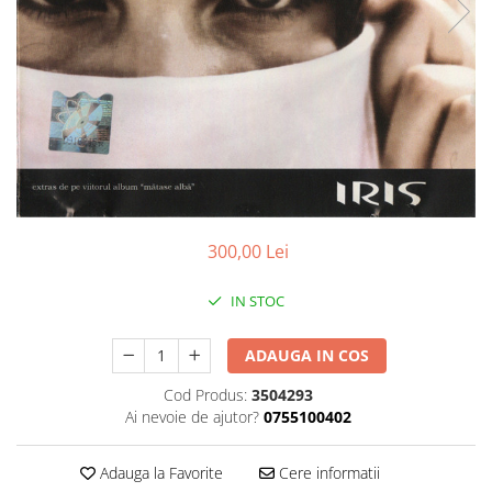
Discuri vinil 7' (mici)
Patriotice
Patriotice
Viniluri Românești
Colecția Electrecord
300,00 Lei
IN STOC
ADAUGA IN COS
Cod Produs:
3504293
Ai nevoie de ajutor?
0755100402
Adauga la Favorite
Cere informatii