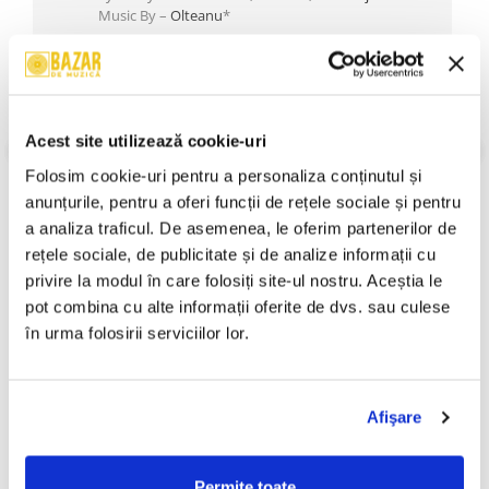
Music By –
Olteanu
*
Bonus Tracks
3
Intro
4
Nu Vor
Acest site utilizează cookie-uri
Lyrics By –
Minculescu
*,
Godoroja
*
VEZI MAI MULT
Music By –
Boro
*,
Godoroja
*
Folosim cookie-uri pentru a personaliza conținutul și 
Stare Disc:
Near Mint (NM or M-)
Stare Coperta:
Near Mint (NM or M-)
anunțurile, pentru a oferi funcții de rețele sociale și pentru 
5
Neluminat (Solo Baterie)
a analiza traficul. De asemenea, le oferim partenerilor de 
Music By –
Dumitrescu
*
Informatii conformitate produs
rețele sociale, de publicitate și de analize informații cu 
6
Pe Ape
Review-uri
(0)
privire la modul în care folosiți site-ul nostru. Aceștia le 
Music By, Lyrics By –
Minculescu
*
pot combina cu alte informații oferite de dvs. sau culese 
7
Floare De Iris
în urma folosirii serviciilor lor.
Music By, Lyrics By –
Minculescu
*
PRODUSE ALTERNATIVE
Afişare
Iris - The Best Of..., (CD)
Iris - The Best Of..., (CD)
-30%
-30%
500,00 Lei
299,99 Lei
Permite toate