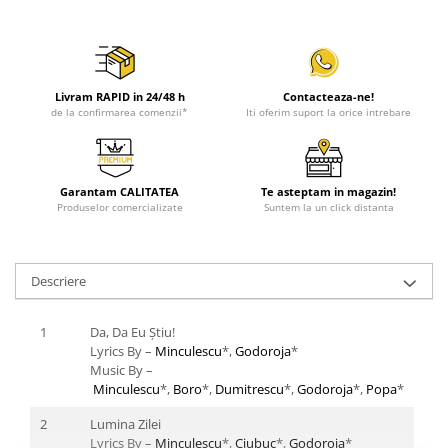
Livram RAPID in 24/48 h
Contacteaza-ne!
de la confirmarea comenzii*
Iti oferim suport la orice intrebare
Garantam CALITATEA
Te asteptam in magazin!
Produselor comercializate
Suntem la un click distanta
Descriere
1
Da, Da Eu Știu!
Lyrics By –
Minculescu
*,
Godoroja
*
Music By –
Minculescu
*,
Boro
*,
Dumitrescu
*,
Godoroja
*,
Popa
*
2
Lumina Zilei
Lyrics By –
Minculescu
*,
Ciubuc
*,
Godoroja
*