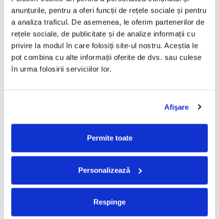
anunțurile, pentru a oferi funcții de rețele sociale și pentru 
9
Valuri
4:50
a analiza traficul. De asemenea, le oferim partenerilor de 
Lyrics By –
Cristian Minculescu
Music By –
Adrian Ilie
rețele sociale, de publicitate și de analize informații cu 
privire la modul în care folosiți site-ul nostru. Aceștia le 
10
Floare De Iris
3:59
pot combina cu alte informații oferite de dvs. sau culese 
Lyrics By, Music By –
Cristian Minculescu
în urma folosirii serviciilor lor.
11
Tot Zbor (Nelu - Minat!)
5:53
PÂRNAIE – LIBERI (CD)
IRIS - LEGENDA MERGE
V
Music By –
Nelu Dumitrescu
*
MAI DEPARTE , (CD)
12
Baby
4:52
Afişare
Lyrics By, Music By –
Cristian Minculescu
49,99 Lei
60,00 Lei
9
34,99 Lei
13
Somn Bizar
6:38
Permite toate
Lyrics By –
Mihai Godoroja
ADAUGA IN COS
ADAUGA IN COS
Music By –
Boro
*,
Mihai Godoroja
Personalizează
Respinge
-30%