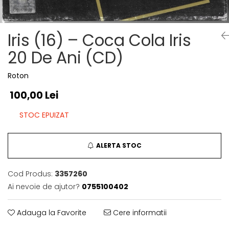
Discuri vinil 7' (mici)
Patriotice
Patriotice
Viniluri Românești
Colecția Electrecord
Iris (16) – Coca Cola Iris
20 De Ani (CD)
Roton
100,00 Lei
STOC EPUIZAT
ALERTA STOC
Cod Produs:
3357260
Ai nevoie de ajutor?
0755100402
Adauga la Favorite
Cere informatii