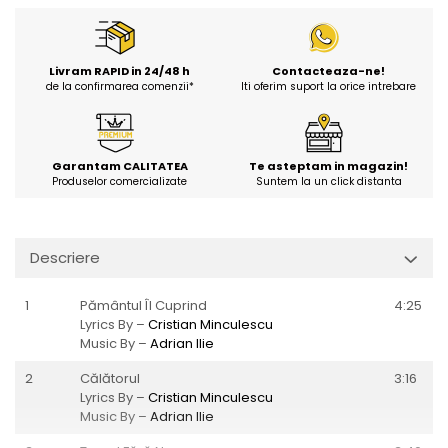
Livram RAPID in 24/48 h
Contacteaza-ne!
de la confirmarea comenzii*
Iti oferim suport la orice intrebare
Garantam CALITATEA
Te asteptam in magazin!
Produselor comercializate
Suntem la un click distanta
Descriere
1
Pământul Îl Cuprind
4:25
Lyrics By –
Cristian Minculescu
Music By –
Adrian Ilie
2
Călătorul
3:16
Lyrics By –
Cristian Minculescu
Music By –
Adrian Ilie