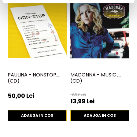
PAULINA - NONSTOP
MADONNA - MUSIC ,
D
(CD)
(CD)
19,99 Lei
50,00 Lei
2
13,99 Lei
ADAUGA IN COS
ADAUGA IN COS