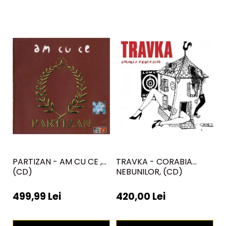
PARTIZAN - AM CU CE ,
TRAVKA - CORABIA
N
(CD)
NEBUNILOR, (CD)
C
499,99 Lei
420,00 Lei
5