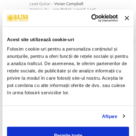
Lead Guitar –
Vivian Campbell
Written-By –
von Rohr
*,
Leoni
*,
Lee
*
4
Hush
4:05
Written-By –
Joe South
5
Mean Street Rocket
3:53
Acest site utilizează cookie-uri
Written-By –
von Rohr
*,
Leoni
*,
Lee
*
VEZI MAI MULT
Folosim cookie-uri pentru a personaliza conținutul și 
Stare Disc:
Near Mint (NM or M-)
6
Get Down
3:23
Stare Coperta:
Near Mint (NM or M-)
anunțurile, pentru a oferi funcții de rețele sociale și pentru 
Lead Guitar –
Vivian Campbell
a analiza traficul. De asemenea, le oferim partenerilor de 
Written-By –
von Rohr
*,
Mauser
*
Informatii conformitate produs
rețele sociale, de publicitate și de analize informații cu 
7
Take Me
3:44
Review-uri
(0)
privire la modul în care folosiți site-ul nostru. Aceștia le 
Written-By –
Leoni
*,
Lee
*
pot combina cu alte informații oferite de dvs. sau culese 
8
Angel
5:32
în urma folosirii serviciilor lor.
Written-By –
Leoni
*,
Lee
*
PRODUSE ALTERNATIVE
9
Lonely Heartache
3:45
Written-By –
Leoni
*,
Lee
*
Afişare
10
Hunter
4:15
Pârnaie – Liberi (CD)
Iris - Legenda Merge Mai
-30%
Written-By –
Leoni
*,
Lee
*
Departe , (CD)
60,00 Lei
Permite toate