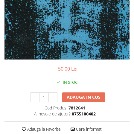
Discuri vinil 7' (mici)
Patriotice
Patriotice
Viniluri Românești
Colecția Electrecord
50,00 Lei
IN STOC
ADAUGA IN COS
Cod Produs:
7812641
Ai nevoie de ajutor?
0755100402
Adauga la Favorite
Cere informatii