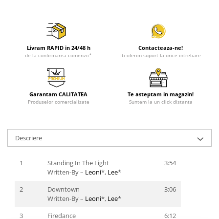
Livram RAPID in 24/48 h
Contacteaza-ne!
de la confirmarea comenzii*
Iti oferim suport la orice intrebare
Garantam CALITATEA
Te asteptam in magazin!
Produselor comercializate
Suntem la un click distanta
Descriere
1
Standing In The Light
3:54
Written-By –
Leoni
*,
Lee
*
2
Downtown
3:06
Written-By –
Leoni
*,
Lee
*
3
Firedance
6:12