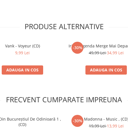
:45
PRODUSE ALTERNATIVE
:27
:47
Vank - Voyeur (CD)
Iris - Legenda Merge Mai Depar
-30%
9,99 Lei
49,99 Lei
34,99 Lei
:58
ADAUGA IN COS
ADAUGA IN COS
1:26
:20
FRECVENT CUMPARATE IMPREUNA
Din Bucureștiul De Odinioară 1 ,
Madonna - Music , (CD
-30%
(CD)
19,99 Lei
13,99 Lei