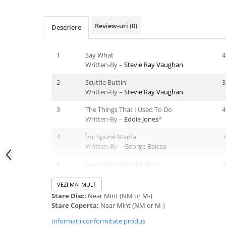
Review-uri
(0)
Descriere
1
Say What
4
Written-By –
Stevie Ray Vaughan
2
Scuttle Buttin'
3
Written-By –
Stevie Ray Vaughan
3
The Things That I Used To Do
4
Written-By –
Eddie Jones
*
4
Îmi Spune Mama
3
Written-By –
George Baicea
5
Leave My Little Girl Alone
4
Written-By –
Buddy Guy
VEZI MAI MULT
6
Mary Had A Little Lamb
3
Stare Disc:
Near Mint (NM or M-)
Written-By –
Traditional
Stare Coperta:
Near Mint (NM or M-)
7
Tin Pan Alley
6
Informatii conformitate produs