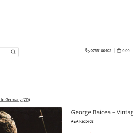
0755100402
0,00
g In Germany (CD)
George Baicea – Vinta
A&A Records