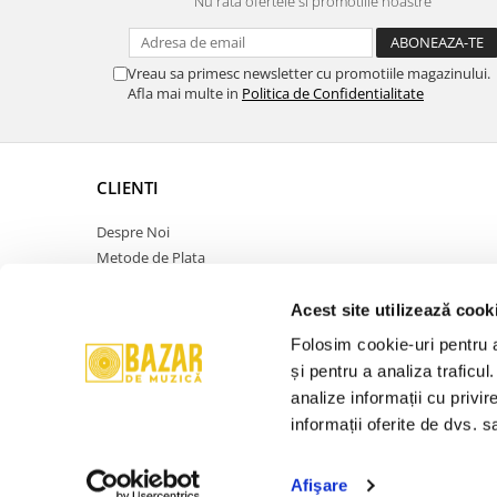
Nu rata ofertele si promotiile noastre
Vreau sa primesc newsletter cu promotiile magazinului.
Afla mai multe in
Politica de Confidentialitate
CLIENTI
Despre Noi
Metode de Plata
Politica de Retur
Politica de Confidentialitate
Acest site utilizează cook
Politica Cookies
Folosim cookie-uri pentru a 
Termeni si Conditii
și pentru a analiza traficul
ANPC
analize informații cu privir
Contact
informații oferite de dvs. sa
Promotie
Afişare