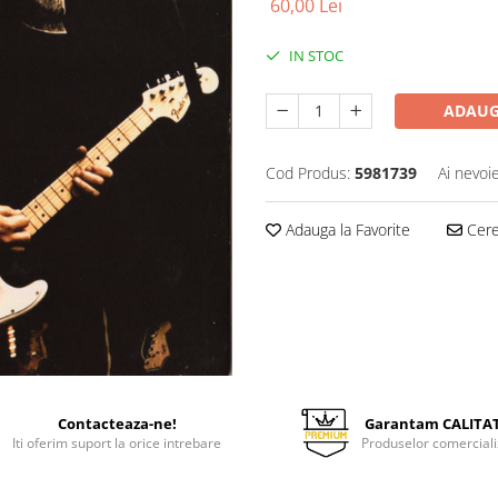
60,00 Lei
IN STOC
ADAUG
Cod Produs:
5981739
Ai nevoi
Adauga la Favorite
Cere 
Contacteaza-ne!
Garantam CALITA
Iti oferim suport la orice intrebare
Produselor comerciali