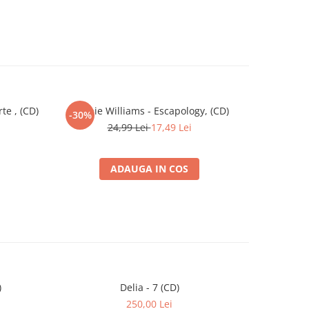
te , (CD)
Robbie Williams - Escapology, (CD)
Nod - 
-30%
-30%
24,99 Lei
17,49 Lei
ADAUGA IN COS
)
Delia - 7 (CD)
-30%
250,00 Lei