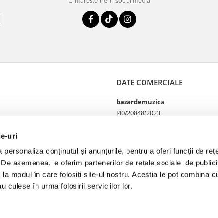
Urmareste-ne in social media
DATE COMERCIALE
bazardemuzica
J40/20848/2023
49060668
Strada Doctor Louis Pasteur
ie-uri
65
personaliza conținutul și anunțurile, pentru a oferi funcții de rețe
Bucharest, București
. De asemenea, le oferim partenerilor de rețele sociale, de publicit
e la modul în care folosiți site-ul nostru. Aceștia le pot combina cu
u culese în urma folosirii serviciilor lor.