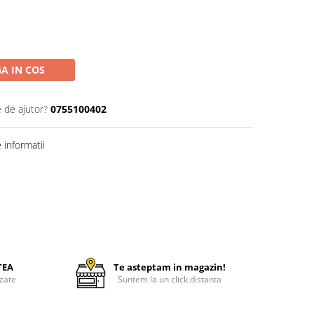
A IN COS
e de ajutor?
0755100402
informatii
TEA
Te asteptam in magazin!
zate
Suntem la un click distanta