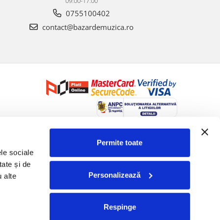
09:00-17:00
0755100402
contact@bazardemuzica.ro
Creat cu ❤ și cu 🧠 de Dan Trifan iar
Platforma E-commerce by
Gomag
Permite toate
le sociale 
ate și de 
Personalizează
 alte 
Respinge