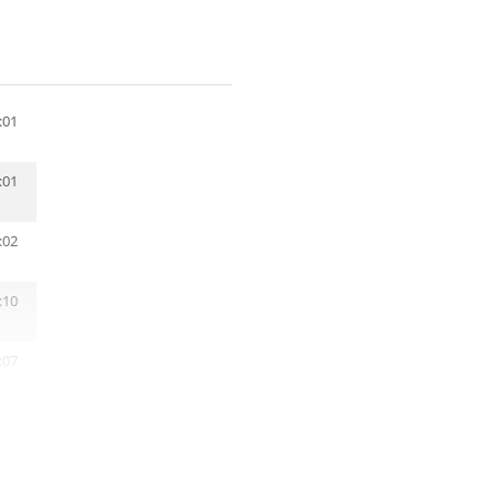
:01
:01
:02
:10
:07
:01
:27