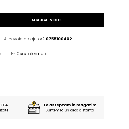
ADAUGA IN COS
Ai nevoie de ajutor?
0755100402
e
Cere informatii
ATEA
Te asteptam in magazin!
izate
Suntem la un click distanta