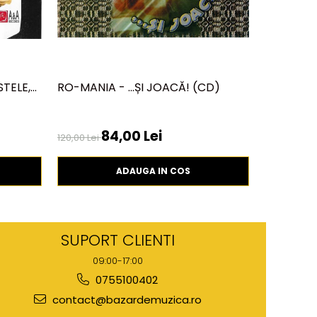
STELE,
RO-MANIA - ...ȘI JOACĂ! (CD)
CORNEL 
COMPONI
84,00 Lei
149,99 L
120,00 Lei
ADAUGA IN COS
SUPORT CLIENTI
09:00-17:00
0755100402
contact@bazardemuzica.ro