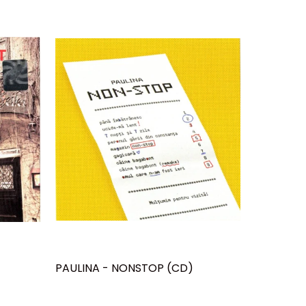
PAULINA - NONSTOP (CD)
MĂDĂLIN
TOT, (CD