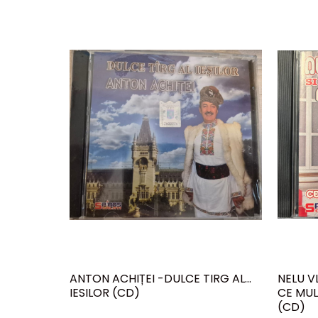
ANTON ACHIȚEI -DULCE TIRG AL
NELU V
IESILOR (CD)
CE MUL
(CD)