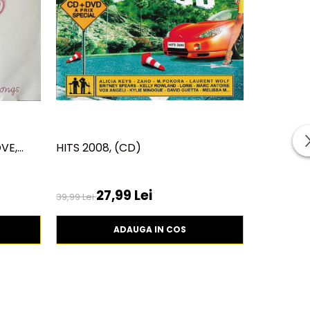
VE,
HITS 2008, (CD)
ELVIRA - 
NEMURIT
27,99 Lei
2
39,99 Lei
29,99 Lei
ADAUGA IN COS