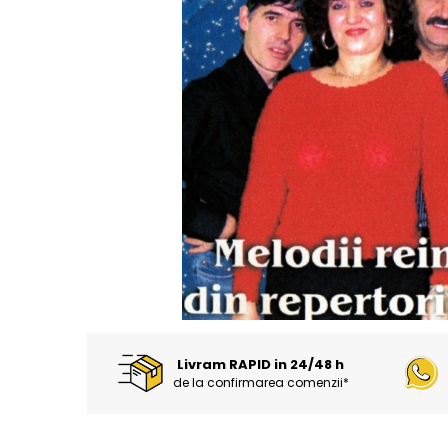
Discuri vinil 7' (mici)
Patriotice
Patriotice
Viniluri Românești
Colecția Electrecord
Livram RAPID in 24/48 h
de la confirmarea comenzii*