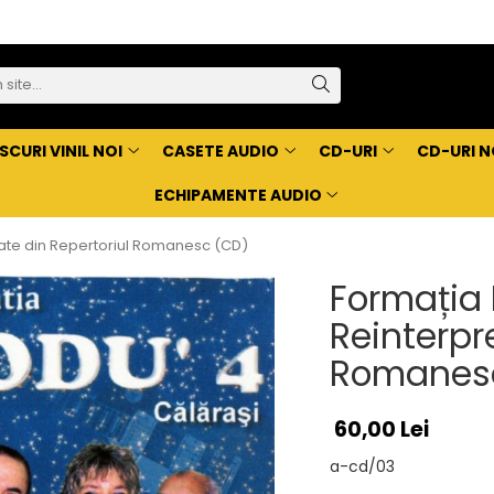
SCURI VINIL NOI
CASETE AUDIO
CD-URI
CD-URI N
ECHIPAMENTE AUDIO
tate din Repertoriul Romanesc (CD)
Formația 
Reinterpr
Romanes
60,00 Lei
a-cd/03