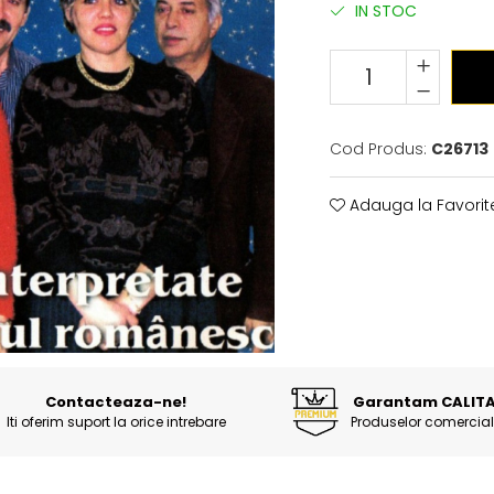
IN STOC
Cod Produs:
C26713
Adauga la Favorit
Contacteaza-ne!
Garantam CALIT
Iti oferim suport la orice intrebare
Produselor comercial