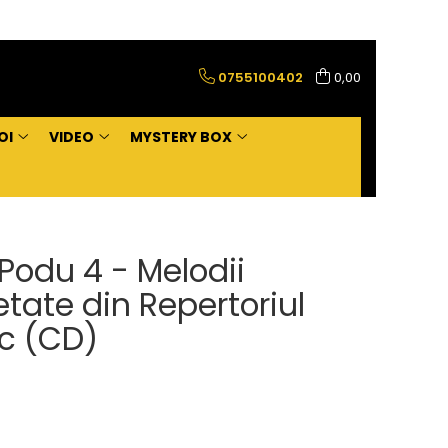
0755100402
0,00
OI
VIDEO
MYSTERY BOX
Podu 4 - Melodii
etate din Repertoriul
c (CD)