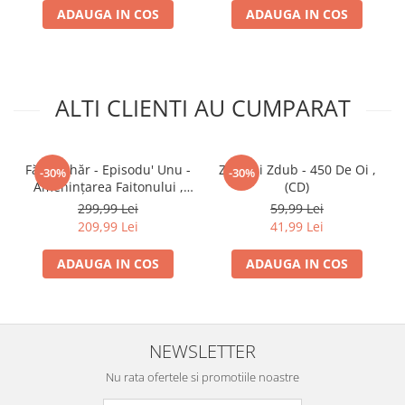
ADAUGA IN COS
ADAUGA IN COS
ALTI CLIENTI AU CUMPARAT
Fără Zahăr - Episodu' Unu -
Zdob și Zdub - 450 De Oi ,
-30%
-30%
Amenințarea Faitonului ,
(CD)
(CD)
299,99 Lei
59,99 Lei
209,99 Lei
41,99 Lei
ADAUGA IN COS
ADAUGA IN COS
NEWSLETTER
Nu rata ofertele si promotiile noastre