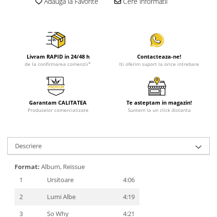
Adauga la Favorite
Cere informatii
Livram RAPID in 24/48 h
Contacteaza-ne!
de la confirmarea comenzii*
Iti oferim suport la orice intrebare
Garantam CALITATEA
Te asteptam in magazin!
Produselor comercializate
Suntem la un click distanta
Descriere
Format:
Album, Reissue
1
Ursitoare
4:06
2
Lumi Albe
4:19
3
So Why
4:21