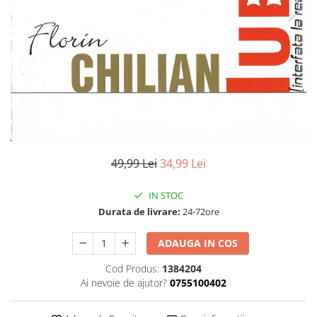
Discuri vinil 7' (mici)
Patriotice
Patriotice
Viniluri Românești
Colecția Electrecord
49,99 Lei
34,99 Lei
IN STOC
Durata de livrare:
24-72ore
ADAUGA IN COS
Cod Produs:
1384204
Ai nevoie de ajutor?
0755100402