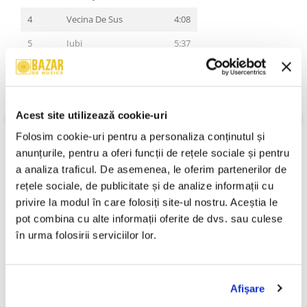
4
Vecina De Sus
4:08
5
Iubi
5:37
6
Cântecu' Lu' Tănase
4:12
7
Întoarce-te Când Dorm
5:30
8
Salvează-ma De Mine
4:51
Acest site utilizează cookie-uri
VEZI MAI MULT
Folosim cookie-uri pentru a personaliza conținutul și 
An Lansare:
2008
9
Chiar Dacă
4:52
Stil:
Folk Rock
anunțurile, pentru a oferi funcții de rețele sociale și pentru 
10
Taxe
3:19
Stare Disc:
Near Mint (NM or M-)
a analiza traficul. De asemenea, le oferim partenerilor de 
Stare Coperta:
Near Mint (NM or M-)
rețele sociale, de publicitate și de analize informații cu 
11
Pașaport Pentru Suflet
5:10
Informatii conformitate produs
privire la modul în care folosiți site-ul nostru. Aceștia le 
Bonus Track
pot combina cu alte informații oferite de dvs. sau culese 
Review-uri
(0)
12
Chiar Dacă... (în 2008)
3:28
în urma folosirii serviciilor lor.
PRODUSE ALTERNATIVE
Afişare