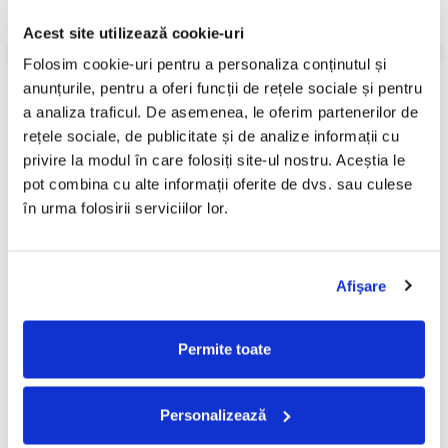
1.10
Dans Les Prisons De Nantes
Informatii conformitate produs
Acest site utilizează cookie-uri
1.11
Le Petit Homme
Review-uri
(0)
Folosim cookie-uri pentru a personaliza conținutul și 
1.12
La Vie En Rose
anunțurile, pentru a oferi funcții de rețele sociale și pentru 
1.13
Un Refrain Courait Dans La Rue
a analiza traficul. De asemenea, le oferim partenerilor de 
rețele sociale, de publicitate și de analize informații cu 
1.14
Le Chant Du Pirate
PRODUSE ALTERNATIVE
privire la modul în care folosiți site-ul nostru. Aceștia le 
1.15
Qu'As-tu Fait John
pot combina cu alte informații oferite de dvs. sau culese 
în urma folosirii serviciilor lor.
1.16
Les Amants De Paris
Gipsy Kings - Mosaïque,
FUEGO – Trandafiri În Dar
-30%
(CD)
(CD)
1.17
Amour Du Mois De Mai
40,00 Lei
9,99 Lei
1.18
Paris
Afişare
28,00 Lei
1.19
Bal Dans Ma Rue
ADAUGA IN COS
ADAUGA IN COS
Permite toate
1.20
L'Orgue Des Amoureux
1.21
Pleure Pas
Personalizează
1.22
FRECVENT CUMPARATE
Hymne A L'Amour