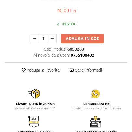
Discuri vinil 7' (mici)
Patriotice
Patriotice
Viniluri Românești
Colecția Electrecord
40,00 Lei
IN STOC
ADAUGA IN COS
Cod Produs:
6058263
Ai nevoie de ajutor?
0755100402
Adauga la Favorite
Cere informatii
Livram RAPID in 24/48 h
Contacteaza-ne!
de la confirmarea comenzii*
Iti oferim suport la orice intrebare
Garantam CALITATEA
Te asteptam in magazin!