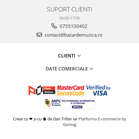
SUPORT CLIENTI
2.24
Marie La Francaise
09:00-17:00
2.25
La Foule
0755100402
2.26
Opinion Publique
contact@bazardemuzica.ro
CLIENTI
DATE COMERCIALE
Creat cu ❤ și cu 🧠 de Dan Trifan iar
Platforma E-commerce by
Gomag