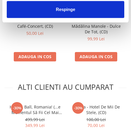
1.23
Tous Les Amoreux Chantent
IMPREUNA
Respinge
1.24
La Fete Continue
1.25
Du Matin Jusqu'au Soir
Café-Concert, (CD)
Mădălina Manole - Dulce
De Tot, (CD)
50,00 Lei
2.01
La Valse D'Amour
99,99 Lei
2.02
Plus Bleu Que Tes Yeux
2.03
Je Hais Les Dimanches
ADAUGA IN COS
ADAUGA IN COS
2.04
Padam... Padam...
2.05
La Rue Aux Chansons
ALTI CLIENTI AU CUMPARAT
2.06
Le Noel De La Rue
2.07
A L'Enseigne De La Fille Sans Coeur
2.08
Elle A Dit
Have A Ball, Romania! (...e
Stigma - Hotel De Mii De
-30%
-30%
Momentul Să Fii Cel Mai
Stele, (CD)
2.09
Les Amants De Venise
Bun!), (CD)
499,99 Lei
100,00 Lei
349,99 Lei
70,00 Lei
2.10
Bravo Pour Le Clown