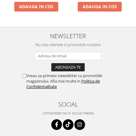
2.11
Les Croix
ADAUGA IN COS
ADAUGA IN COS
2.12
Johnny Tu N'es Pas Un Ange
2.13
La Goualante Du Pauvre Jean
NEWSLETTER
2.14
Ca Ira
Nu rata ofertele si promotiile noastre
2.15
Sous Le Ciel De Paris
2.16
Avec Ce Soleil
2.17
Enfin Le Printemps
Vreau sa primesc newsletter cu promotiile
2.18
L'Homme Au Piano
magazinului. Afla mai multe in
Politica de
Confidentialitate
2.19
Le Chemin Des Forains
2.20
C'Est A Hambourg
SOCIAL
2.21
Misericorde
Urmareste-ne in social media
2.22
L'Homme A La Moto
2.23
Les Amants D'Un Jour