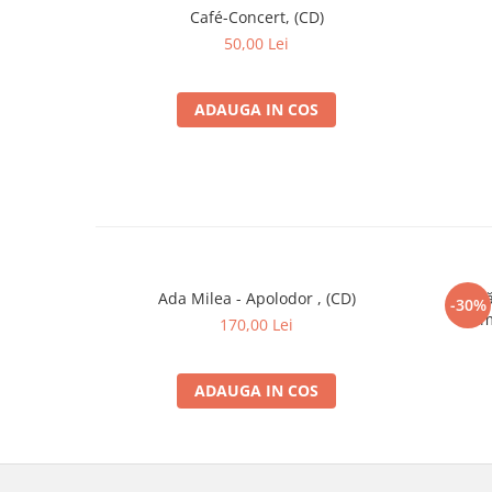
Café-Concert, (CD)
22
... Live În Swing House
50,00 Lei
Engineer –
Albert Mihăițeanu
ADAUGA IN COS
Ada Milea - Apolodor , (CD)
F
-30%
Am
170,00 Lei
ADAUGA IN COS