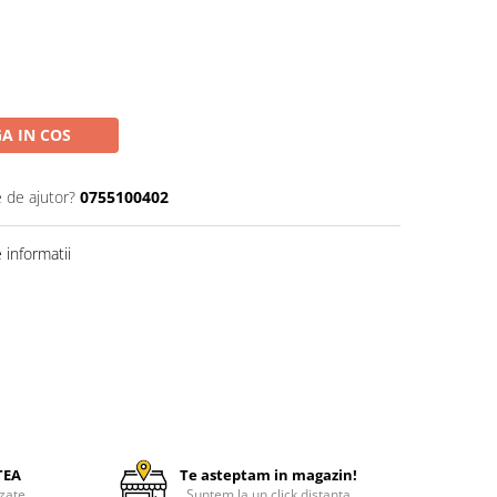
A IN COS
e de ajutor?
0755100402
informatii
TEA
Te asteptam in magazin!
zate
Suntem la un click distanta