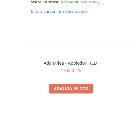
Stare Coperta:
Near Mint (NM or M-)
10
... Cu Tâlharul Din Connecticut
Informatii conformitate produs
11
... Pe Fiare Vechi
12
... În Saint-Louis
13
... În Tratat
14
... Și Ku-Klux-Klanul
15
... Pedepsit De KKK
Ada Milea - Apolodor , (CD)
170,00 Lei
16
... Pe Lună
17
... În Imn
ADAUGA IN COS
18
... Pe Mississippi
19
... Pe Încă Un Vapor
20
... În Uruguay
21
... În Antarctica
Bonus