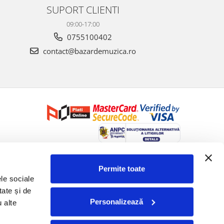
SUPORT CLIENTI
09:00-17:00
0755100402
contact@bazardemuzica.ro
Creat cu ❤ și cu 🧠 de Dan Trifan iar
Platforma E-commerce by
Gomag
Permite toate
le sociale 
ate și de 
Personalizează
 alte 