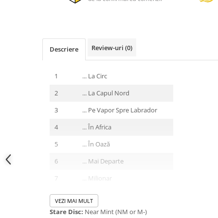
Review-uri
(0)
Descriere
1
... La Circ
2
... La Capul Nord
3
... Pe Vapor Spre Labrador
4
... În Africa
5
... În Oază
6
... Mai Departe
7
... Milionar
8
... Pe Alt Vapor
VEZI MAI MULT
Stare Disc:
Near Mint (NM or M-)
9
... Cowboy