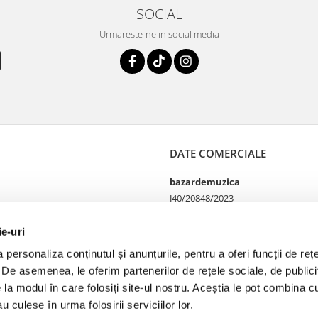
SOCIAL
Urmareste-ne in social media
DATE COMERCIALE
bazardemuzica
J40/20848/2023
49060668
Strada Doctor Louis Pasteur
ie-uri
65
personaliza conținutul și anunțurile, pentru a oferi funcții de rețe
Bucharest, București
. De asemenea, le oferim partenerilor de rețele sociale, de publicit
e la modul în care folosiți site-ul nostru. Aceștia le pot combina cu
u culese în urma folosirii serviciilor lor.