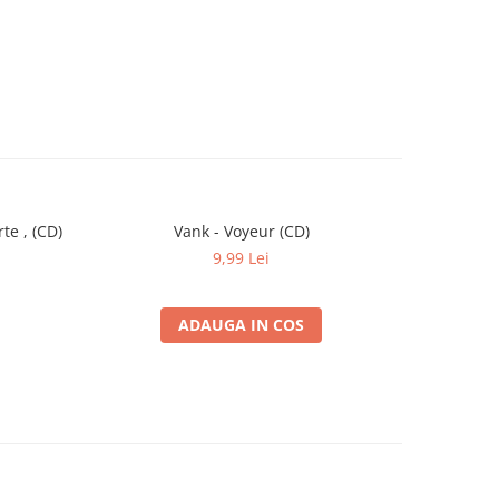
te , (CD)
Vank - Voyeur (CD)
Robbie 
-30%
9,99 Lei
ADAUGA IN COS