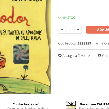
150,00 Lei
IN STOC
ADAUG
Cod Produs:
5328359
Ai nevoi
Adauga la Favorite
Cere 
Contacteaza-ne!
Garantam CALITA
Iti oferim suport la orice intrebare
Produselor comerciali