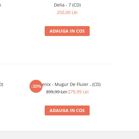
)
Delia - 7 (CD)
Variou
Muzică U
250,00 Lei
ADAUGA IN COS
D)
Phoenix - Mugur De Fluier , (CD)
Buco
-30%
399,99 Lei
279,99 Lei
ADAUGA IN COS