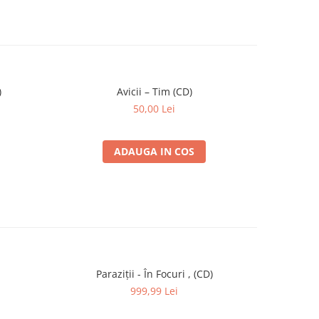
)
Avicii – Tim (CD)
Spicy 
50,00 Lei
ADAUGA IN COS
Paraziții - În Focuri , (CD)
B.U.
999,99 Lei