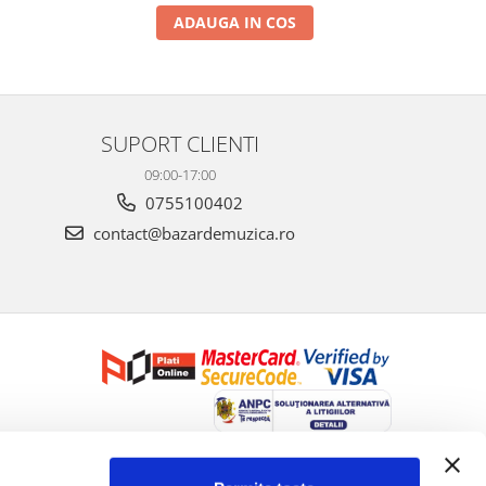
ADAUGA IN COS
SUPORT CLIENTI
09:00-17:00
0755100402
contact@bazardemuzica.ro
Creat cu ❤ și cu 🧠 de Dan Trifan iar
Platforma E-commerce by