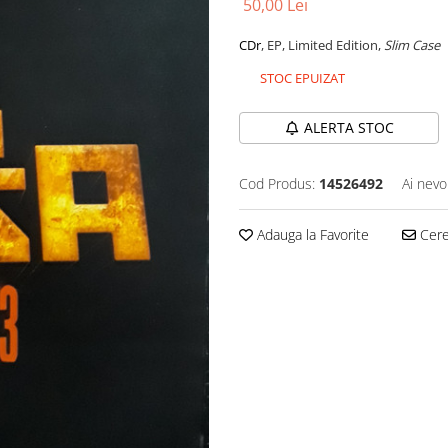
50,00 Lei
CDr
, EP, Limited Edition,
Slim Case
STOC EPUIZAT
ALERTA STOC
Cod Produs:
14526492
Ai nevo
Adauga la Favorite
Cere 