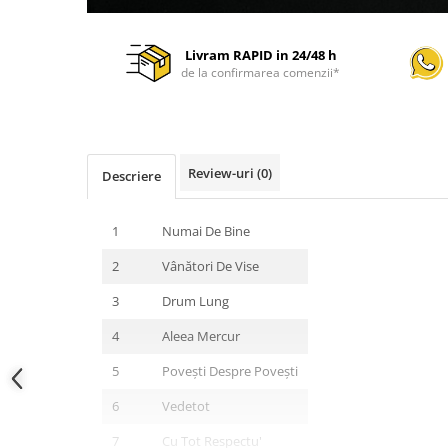
Livram RAPID in 24/48 h
de la confirmarea comenzii*
Review-uri
(0)
Descriere
1
Numai De Bine
2
Vânători De Vise
3
Drum Lung
4
Aleea Mercur
5
Povești Despre Povești
6
Vedetot
7
Cu Tot Respectu'