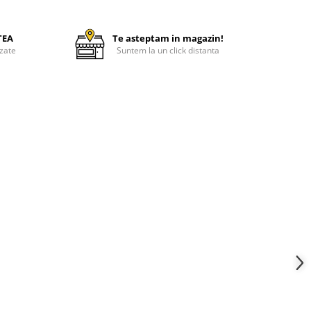
TEA
Te asteptam in magazin!
zate
Suntem la un click distanta