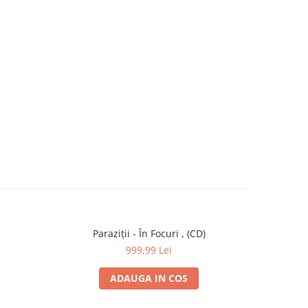
Paraziții - În Focuri , (CD)
B.U.
999,99 Lei
ADAUGA IN COS