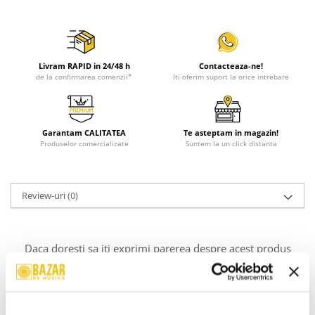
Livram RAPID in 24/48 h
Contacteaza-ne!
de la confirmarea comenzii*
Iti oferim suport la orice intrebare
Garantam CALITATEA
Te asteptam in magazin!
Produselor comercializate
Suntem la un click distanta
Review-uri
(0)
Daca doresti sa iti exprimi parerea despre acest produs
poti adauga un review.
SCRIE UN REVIEW