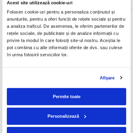
Acest site utilizează cookie-uri
Folosim cookie-uri pentru a personaliza conținutul și 
anunțurile, pentru a oferi funcții de rețele sociale și pentru 
a analiza traficul. De asemenea, le oferim partenerilor de 
PRODUSE ALTERNATIVE
rețele sociale, de publicitate și de analize informații cu 
privire la modul în care folosiți site-ul nostru. Aceștia le 
pot combina cu alte informații oferite de dvs. sau culese 
Aperto – 20 , (CD)
Cvartetul Voces - Berühmte
-30%
-30%
în urma folosirii serviciilor lor.
Zugaben Für
50,00 Lei
Streichquartett - Famous
49,99 Lei
35,00 Lei
"Encores" For String
34,99 Lei
Quartet, (CD)
Afişare
ADAUGA IN COS
ADAUGA IN COS
Permite toate
FRECVENT CUMPARATE
Personalizează
IMPREUNA