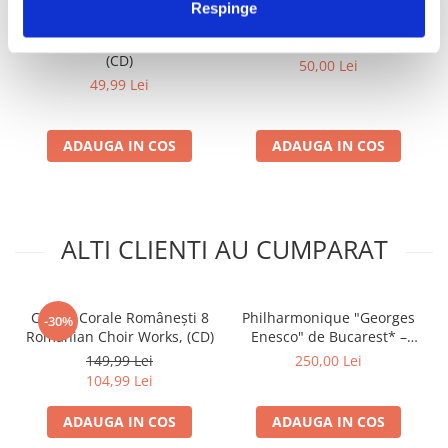
Respinge
Maria Tănase – Volumul 1 ,
Paulina - Nonstop (CD)
(CD)
50,00 Lei
49,99 Lei
ADAUGA IN COS
ADAUGA IN COS
ALTI CLIENTI AU CUMPARAT
Creații Corale Românești 8
Philharmonique "Georges
-30%
Romanian Choir Works, (CD)
Enesco" de Bucarest* –
Enesco / Strauss (CD)
149,99 Lei
250,00 Lei
104,99 Lei
ADAUGA IN COS
ADAUGA IN COS