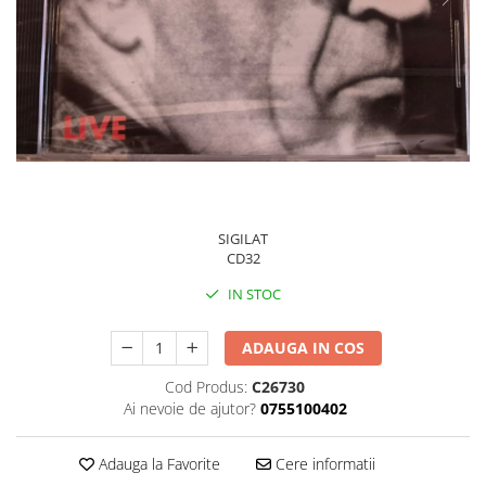
Discuri vinil 7' (mici)
Patriotice
Patriotice
Viniluri Românești
Colecția Electrecord
100,00 Lei
SIGILAT
CD32
IN STOC
ADAUGA IN COS
Cod Produs:
C26730
Ai nevoie de ajutor?
0755100402
Adauga la Favorite
Cere informatii