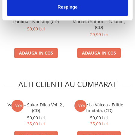
IMPREUNA
Respinge
Paulina - Nonstop (CD)
Marcela Saftiuc – Călător ,
(CD)
50,00 Lei
29,99 Lei
ADAUGA IN COS
ADAUGA IN COS
ALTI CLIENTI AU CUMPARAT
Various – Sukar Dilea Vol. 2 ,
Adi De La Vâlcea - Ediție
-30%
-30%
(CD)
Limitată, (CD)
50,00 Lei
50,00 Lei
35,00 Lei
35,00 Lei