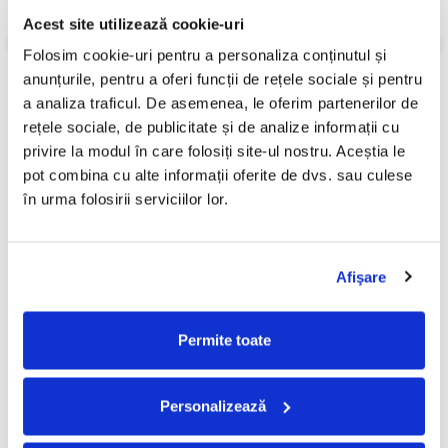
Informatii conformitate produs
Acest site utilizează cookie-uri
Review-uri
(0)
Folosim cookie-uri pentru a personaliza conținutul și 
anunțurile, pentru a oferi funcții de rețele sociale și pentru 
a analiza traficul. De asemenea, le oferim partenerilor de 
rețele sociale, de publicitate și de analize informații cu 
PRODUSE ALTERNATIVE
privire la modul în care folosiți site-ul nostru. Aceștia le 
pot combina cu alte informații oferite de dvs. sau culese 
în urma folosirii serviciilor lor.
Various – Sukar Dilea Vol. 2 ,
Adi De La Vâlcea - Ediție
-30%
-30%
(CD)
Limitată, (CD)
50,00 Lei
50,00 Lei
35,00 Lei
35,00 Lei
Afişare
ADAUGA IN COS
ADAUGA IN COS
Permite toate
Personalizează
FRECVENT CUMPARATE