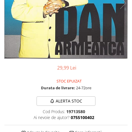
Discuri vinil 7' (mici)
Patriotice
Patriotice
Viniluri Românești
Colecția Electrecord
29,99 Lei
STOC EPUIZAT
Durata de livrare:
24-72ore
ALERTA STOC
Cod Produs:
19713580
Ai nevoie de ajutor?
0755100402