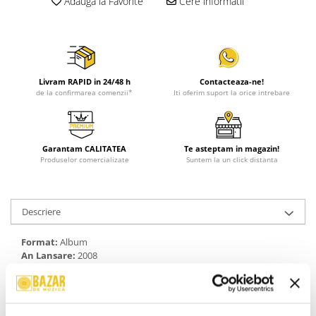
Adauga la Favorite
Cere informatii
Livram RAPID in 24/48 h
Contacteaza-ne!
de la confirmarea comenzii*
Iti oferim suport la orice intrebare
Garantam CALITATEA
Te asteptam in magazin!
Produselor comercializate
Suntem la un click distanta
Descriere
Format:
Album
An Lansare:
2008
Stil:
Romani
Stare Disc:
Mint (M)
Stare Coperta:
Near Mint (NM or M-)