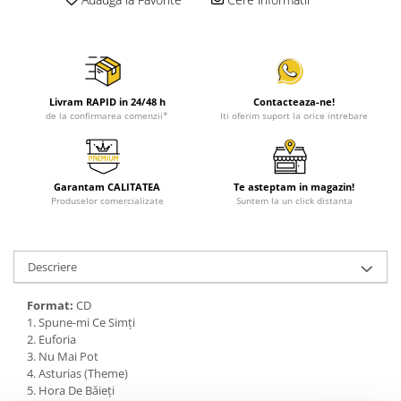
Livram RAPID in 24/48 h
Contacteaza-ne!
de la confirmarea comenzii*
Iti oferim suport la orice intrebare
Garantam CALITATEA
Te asteptam in magazin!
Produselor comercializate
Suntem la un click distanta
Descriere
Format:
CD
1. Spune-mi Ce Simți
2. Euforia
3. Nu Mai Pot
4. Asturias (Theme)
5. Hora De Băieți