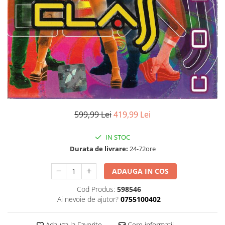
Discuri vinil 7' (mici)
Patriotice
Patriotice
Viniluri Românești
Colecția Electrecord
599,99 Lei
419,99 Lei
IN STOC
Durata de livrare:
24-72ore
ADAUGA IN COS
Cod Produs:
598546
Ai nevoie de ajutor?
0755100402
Adauga la Favorite
Cere informatii