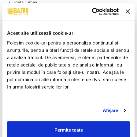
6. Toată Lumea
7. Mama Spunea
8. Zâmbeşte
9. Inside
10. Elvis
An Lansare:
2000
Acest site utilizează cookie-uri
Stil:
Europop
Stare Disc:
Mint (M)
Folosim cookie-uri pentru a personaliza conținutul și 
Stare Coperta:
Near Mint (NM or M-)
anunțurile, pentru a oferi funcții de rețele sociale și pentru 
a analiza traficul. De asemenea, le oferim partenerilor de 
Informatii conformitate produs
rețele sociale, de publicitate și de analize informații cu 
Review-uri
(0)
privire la modul în care folosiți site-ul nostru. Aceștia le 
pot combina cu alte informații oferite de dvs. sau culese 
în urma folosirii serviciilor lor.
PRODUSE ALTERNATIVE
Afişare
Sarmalele Reci - Răpirea
Various – Sukar Dilea Vol. 2 ,
-30%
-30%
Din Serai , (CD)
(CD)
Permite toate
499,99 Lei
50,00 Lei