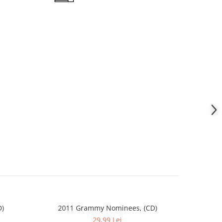
D)
2011 Grammy Nominees, (CD)
FUEGO
29,99 Lei