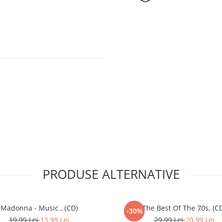
PRODUSE ALTERNATIVE
Madonna - Music , (CD)
The Best Of The 70s, (C
-30%
19,99 Lei
13,99 Lei
29,99 Lei
20,99 Lei