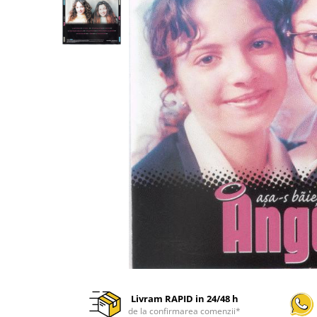
Discuri vinil 7' (mici)
Patriotice
Patriotice
Viniluri Românești
Colecția Electrecord
Livram RAPID in 24/48 h
de la confirmarea comenzii*