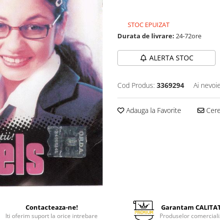
199,99 Lei
STOC EPUIZAT
Durata de livrare:
24-72ore
ALERTA STOC
Cod Produs:
3369294
Ai nevoi
Adauga la Favorite
Cere 
Contacteaza-ne!
Garantam CALITA
Iti oferim suport la orice intrebare
Produselor comerciali