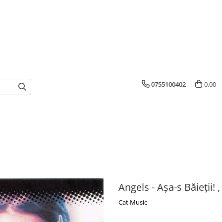
0755100402
0,00
Angels - Așa-s Băieții! ,
Cat Music