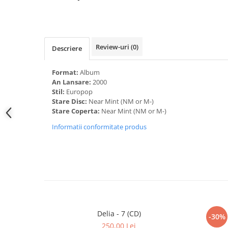
Review-uri
(0)
Descriere
Format:
Album
An Lansare:
2000
Stil:
Europop
Stare Disc:
Near Mint (NM or M-)
Stare Coperta:
Near Mint (NM or M-)
Informatii conformitate produs
Delia - 7 (CD)
-30%
250,00 Lei