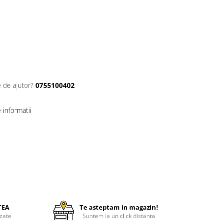
e de ajutor?
0755100402
informatii
TEA
Te asteptam in magazin!
zate
Suntem la un click distanta