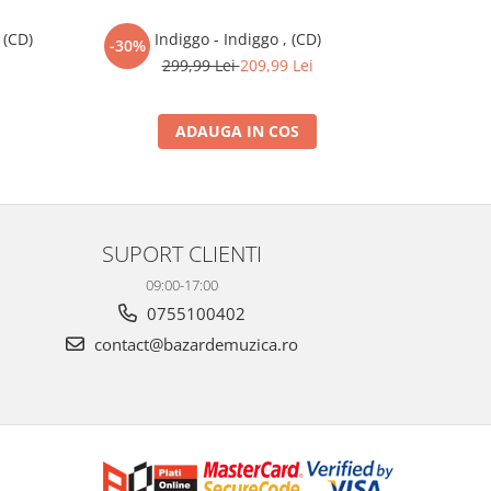
 (CD)
Indiggo - Indiggo , (CD)
Vama Vec
-30%
-30%
299,99 Lei
209,99 Lei
3
ADAUGA IN COS
SUPORT CLIENTI
09:00-17:00
0755100402
contact@bazardemuzica.ro