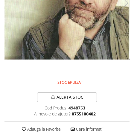
Discuri vinil 7' (mici)
Patriotice
Patriotice
Viniluri Românești
Colecția Electrecord
250,00 Lei
STOC EPUIZAT
ALERTA STOC
Cod Produs:
4948753
Ai nevoie de ajutor?
0755100402
Adauga la Favorite
Cere informatii