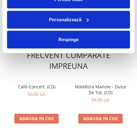
400,00 Lei
18
Am Cravata Mea
3:20
280,00 Lei
Personalizează
19
Am Pneumonie
2:44
ADAUGA IN COS
ADAUGA IN COS
20
Dracula Blues
2:10
Respinge
21
La Telejurnal
1:01
FRECVENT CUMPARATE
IMPREUNA
Café-Concert, (CD)
Mădălina Manole - Dulce
De Tot, (CD)
50,00 Lei
99,99 Lei
ADAUGA IN COS
ADAUGA IN COS