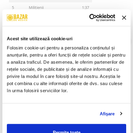
5
Milițienii
1:37
6
Îngerul Meu
3:02
7
Bonțea Și Bacs
4:28
Acest site utilizează cookie-uri
8
Nimeni N-o Place Pe Leana
1:24
VEZI MAI MULT
Folosim cookie-uri pentru a personaliza conținutul și 
Stare Disc:
Near Mint (NM or M-)
9
Ai Observat?!?
3:59
Stare Coperta:
Near Mint (NM or M-)
anunțurile, pentru a oferi funcții de rețele sociale și pentru 
10
Fără Titlu
3:00
a analiza traficul. De asemenea, le oferim partenerilor de 
Informatii conformitate produs
rețele sociale, de publicitate și de analize informații cu 
11
Șeherezada
2:39
Review-uri
(0)
privire la modul în care folosiți site-ul nostru. Aceștia le 
12
Bluesul Mămicii
3:41
pot combina cu alte informații oferite de dvs. sau culese 
13
Mai Bine Cu Coadă
3:27
în urma folosirii serviciilor lor.
14
Acasă
4:53
PRODUSE ALTERNATIVE
15
Tamara
1:51
Afişare
16
Nina
1:05
Phoenix - Cei Ce Ne-au Dat
VH2 – 3 (Live In Garaj) (CD)
-30%
Nume (CD)
70,00 Lei
17
Ce Oraș Frumos
1:47
Permite toate