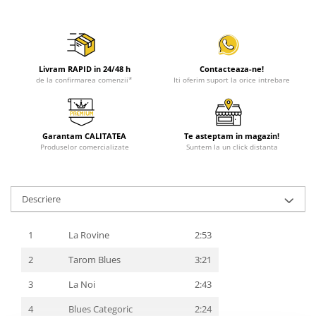
Livram RAPID in 24/48 h
Contacteaza-ne!
de la confirmarea comenzii*
Iti oferim suport la orice intrebare
Garantam CALITATEA
Te asteptam in magazin!
Produselor comercializate
Suntem la un click distanta
Descriere
1
La Rovine
2:53
2
Tarom Blues
3:21
3
La Noi
2:43
4
Blues Categoric
2:24