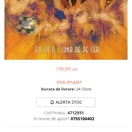
Discuri vinil 7' (mici)
Patriotice
Patriotice
Viniluri Românești
Colecția Electrecord
199,99 Lei
STOC EPUIZAT
Durata de livrare:
24-72ore
ALERTA STOC
Cod Produs:
4712931
Ai nevoie de ajutor?
0755100402