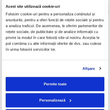
Informatii conformitate produs
Acest site utilizează cookie-uri
Review-uri
(0)
Folosim cookie-uri pentru a personaliza conținutul și 
anunțurile, pentru a oferi funcții de rețele sociale și pentru 
a analiza traficul. De asemenea, le oferim partenerilor de 
rețele sociale, de publicitate și de analize informații cu 
PRODUSE ALTERNATIVE
privire la modul în care folosiți site-ul nostru. Aceștia le 
pot combina cu alte informații oferite de dvs. sau culese 
în urma folosirii serviciilor lor.
Delia - 7 (CD)
Madonna - Music , (CD)
-30%
250,00 Lei
19,99 Lei
13,99 Lei
Afişare
ADAUGA IN COS
ADAUGA IN COS
Permite toate
Personalizează
FRECVENT CUMPARATE