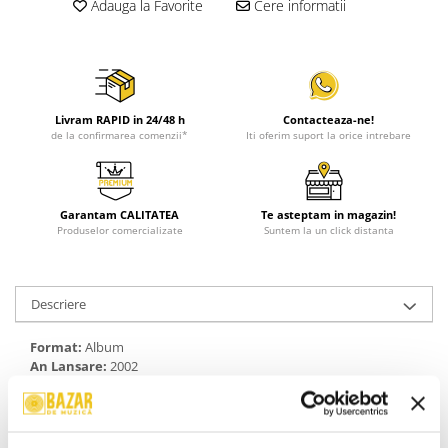
Adauga la Favorite
Cere informatii
Livram RAPID in 24/48 h
Contacteaza-ne!
de la confirmarea comenzii*
Iti oferim suport la orice intrebare
Garantam CALITATEA
Te asteptam in magazin!
Produselor comercializate
Suntem la un click distanta
Descriere
Format:
Album
An Lansare:
2002
Stil:
Europop
Stare Disc:
Mint (M)
Stare Coperta:
Near Mint (NM or M-)