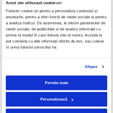
Acest site utilizează cookie-uri
Review-uri
(0)
Folosim cookie-uri pentru a personaliza conținutul și 
anunțurile, pentru a oferi funcții de rețele sociale și pentru 
a analiza traficul. De asemenea, le oferim partenerilor de 
rețele sociale, de publicitate și de analize informații cu 
PRODUSE ALTERNATIVE
privire la modul în care folosiți site-ul nostru. Aceștia le 
pot combina cu alte informații oferite de dvs. sau culese 
în urma folosirii serviciilor lor.
Paulina - Nonstop (CD)
Madonna - Music , (CD)
-30%
50,00 Lei
19,99 Lei
13,99 Lei
Afişare
ADAUGA IN COS
ADAUGA IN COS
Permite toate
Personalizează
FRECVENT CUMPARATE
IMPREUNA