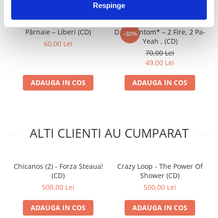
Respinge
Pârnaie – Liberi (CD)
D.J. Phantom* – 2 Fire, 2 Pa-
-30%
Yeah , (CD)
60,00 Lei
70,00 Lei
49,00 Lei
ADAUGA IN COS
ADAUGA IN COS
ALTI CLIENTI AU CUMPARAT
Chicanos (2) - Forza Steaua!
Crazy Loop - The Power Of
(CD)
Shower (CD)
500,00 Lei
500,00 Lei
ADAUGA IN COS
ADAUGA IN COS