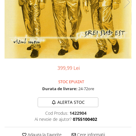
Discuri vinil 7' (mici)
Patriotice
Patriotice
Viniluri Românești
Colecția Electrecord
399,99 Lei
STOC EPUIZAT
Durata de livrare:
24-72ore
ALERTA STOC
Cod Produs:
1422904
Ai nevoie de ajutor?
0755100402
Adauga la Favorite
Cere informatii