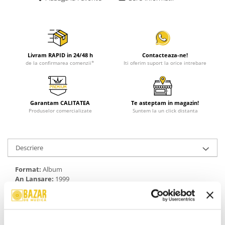
Livram RAPID in 24/48 h
Contacteaza-ne!
de la confirmarea comenzii*
Iti oferim suport la orice intrebare
Garantam CALITATEA
Te asteptam in magazin!
Produselor comercializate
Suntem la un click distanta
Descriere
Format:
Album
An Lansare:
1999
Stil:
Europop
Stare Disc:
Mint (M)
Stare Coperta:
Near Mint (NM or M-)
Informatii conformitate produs