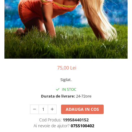
Discuri vinil 7' (mici)
Patriotice
Patriotice
Viniluri Românești
Colecția Electrecord
75,00 Lei
Sigilat.
IN STOC
Durata de livrare:
24-72ore
ADAUGA IN COS
Cod Produs:
19958440152
Ai nevoie de ajutor?
0755100402