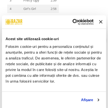
3
Pretty Ugly
2:39
4
Girl's Girl
2:58
5
Crush
2:57
6
Eurosummer
2:55
7
Hot & Sexy
3:10
Acest site utilizează cookie-uri
8
The Ambition
3:35
VEZI MAI MULT
Folosim cookie-uri pentru a personaliza conținutul și 
Stare Coperta:
Mint
9
Saturn's Return
3:47
anunțurile, pentru a oferi funcții de rețele sociale și pentru 
Stare Disc:
Mint
a analiza traficul. De asemenea, le oferim partenerilor de 
10
Puss Puss
3:48
Gen:
Pop
rețele sociale, de publicitate și de analize informații cu 
Stil:
Pop
An Lansare:
An Lansare:
privire la modul în care folosiți site-ul nostru. Aceștia le 
pot combina cu alte informații oferite de dvs. sau culese 
Informatii conformitate produs
în urma folosirii serviciilor lor.
Review-uri
(0)
Afişare