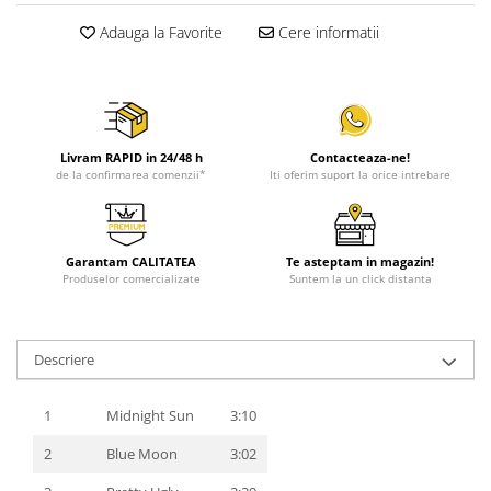
Adauga la Favorite
Cere informatii
Livram RAPID in 24/48 h
Contacteaza-ne!
de la confirmarea comenzii*
Iti oferim suport la orice intrebare
Garantam CALITATEA
Te asteptam in magazin!
Produselor comercializate
Suntem la un click distanta
Descriere
1
Midnight Sun
3:10
2
Blue Moon
3:02