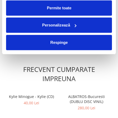
PRODUSE ALTERNATIVE
Permite toate
Sade – Diamond Life (CD)
Lele - Pentru Totdeauna
(CD)
Personalizează
80,00 Lei
80,00 Lei
ADAUGA IN COS
ADAUGA IN COS
Respinge
FRECVENT CUMPARATE
IMPREUNA
Kylie Minogue - Kylie (CD)
ALBATROS-Bucuresti
(DUBLU DISC VINIL)
40,00 Lei
280,00 Lei