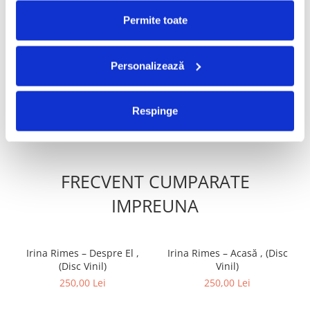
PRODUSE ALTERNATIVE
Permite toate
Zdob Și Zdub - Basta Mafia!
AC/DC- Back In Black (CD)
(CD)
Personalizează
60,00 Lei
70,00 Lei
ADAUGA IN COS
ADAUGA IN COS
Respinge
FRECVENT CUMPARATE
IMPREUNA
Irina Rimes – Despre El ,
Irina Rimes – Acasă , (Disc
(Disc Vinil)
Vinil)
250,00 Lei
250,00 Lei