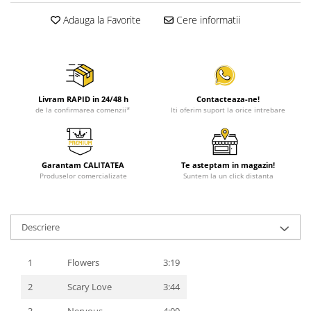
Adauga la Favorite
Cere informatii
Livram RAPID in 24/48 h
Contacteaza-ne!
de la confirmarea comenzii*
Iti oferim suport la orice intrebare
Garantam CALITATEA
Te asteptam in magazin!
Produselor comercializate
Suntem la un click distanta
Descriere
1
Flowers
3:19
2
Scary Love
3:44
3
Nervous
4:09