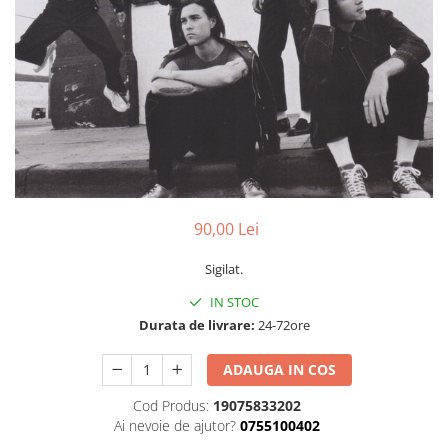
Discuri vinil 7' (mici)
Patriotice
Patriotice
Viniluri Românești
Colecția Electrecord
90,00 Lei
Sigilat.
IN STOC
Durata de livrare:
24-72ore
ADAUGA IN COS
Cod Produs:
19075833202
Ai nevoie de ajutor?
0755100402