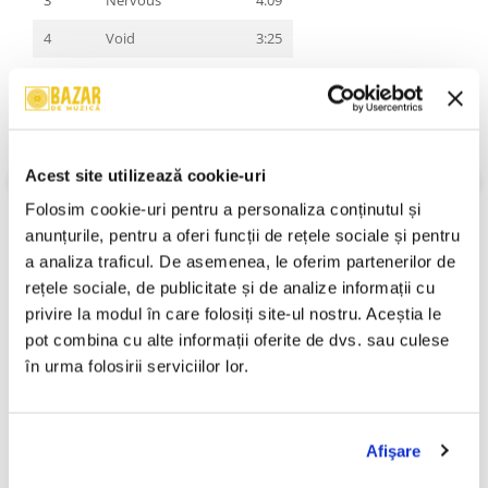
4
Void
3:25
5
Softcore
3:28
6
Blue
3:13
7
Sadderdaze
4:11
Acest site utilizează cookie-uri
8
Revenge
3:19
VEZI MAI MULT
Folosim cookie-uri pentru a personaliza conținutul și 
Stare Coperta:
Mint
9
You Get Me So High
2:33
anunțurile, pentru a oferi funcții de rețele sociale și pentru 
Stare Disc:
Mint
a analiza traficul. De asemenea, le oferim partenerilor de 
10
Reflections
4:04
Gen:
Rock
rețele sociale, de publicitate și de analize informații cu 
Stil:
Indie Rock
11
Too Serious
3:14
An Lansare:
An Lansare:
privire la modul în care folosiți site-ul nostru. Aceștia le 
pot combina cu alte informații oferite de dvs. sau culese 
12
Stuck With Me
4:19
Informatii conformitate produs
în urma folosirii serviciilor lor.
Review-uri
(0)
Afişare