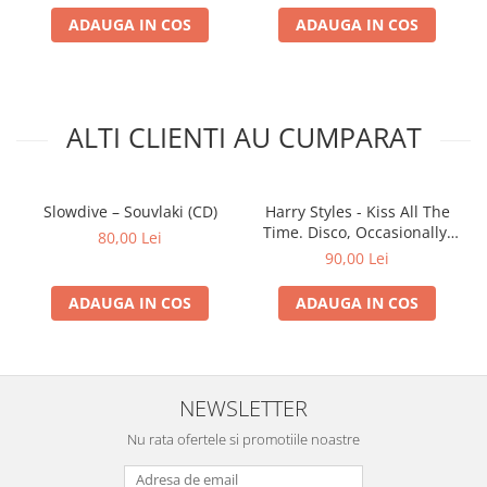
3-7
Visions Of LA
1:48
ADAUGA IN COS
ADAUGA IN COS
3-8
Blue Skied An' Clear
6:56
3-9
All Of Us
4:10
ALTI CLIENTI AU CUMPARAT
Slowdive – Souvlaki (CD)
Harry Styles - Kiss All The
Time. Disco, Occasionally.
80,00 Lei
(CD)
90,00 Lei
ADAUGA IN COS
ADAUGA IN COS
NEWSLETTER
Nu rata ofertele si promotiile noastre