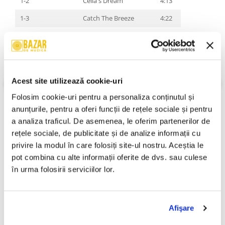
1-2
Celia's Dream
4:13
1-3
Catch The Breeze
4:22
1-4
Ballad Of Sister Sue
4:34
1-5
Erik's Song
4:27
1-6
Waves
5:54
Acest site utilizează cookie-uri
1-7
Brighter
3:50
VEZI MAI MULT
Folosim cookie-uri pentru a personaliza conținutul și 
Stare Coperta:
Mint
1-8
The Sadman
4:47
anunțurile, pentru a oferi funcții de rețele sociale și pentru 
Stare Disc:
Mint
a analiza traficul. De asemenea, le oferim partenerilor de 
1-9
Primal
5:30
Gen:
Rock
rețele sociale, de publicitate și de analize informații cu 
Stil:
Alternative Rock, Shoegaze, Dream Pop
Souvlaki
An Lansare:
An Lansare:
privire la modul în care folosiți site-ul nostru. Aceștia le 
pot combina cu alte informații oferite de dvs. sau culese 
2-1
Alison
3:53
Informatii conformitate produs
în urma folosirii serviciilor lor.
2-2
Machine Gun
4:28
Review-uri
(0)
2-3
40 Days
3:16
Afişare
2-4
Sing
4:51