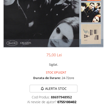
Discuri vinil 7' (mici)
Patriotice
Patriotice
Viniluri Românești
Colecția Electrecord
75,00 Lei
Sigilat.
STOC EPUIZAT
Durata de livrare:
24-72ore
ALERTA STOC
Cod Produs:
88697948952
Ai nevoie de ajutor?
0755100402