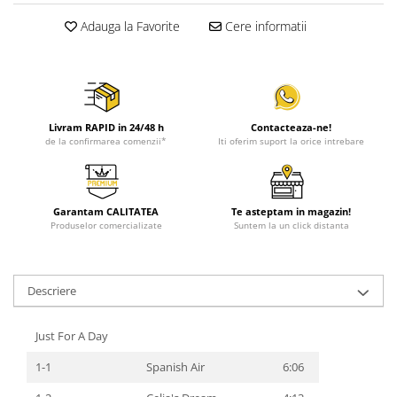
Adauga la Favorite
Cere informatii
Livram RAPID in 24/48 h
Contacteaza-ne!
de la confirmarea comenzii*
Iti oferim suport la orice intrebare
Garantam CALITATEA
Te asteptam in magazin!
Produselor comercializate
Suntem la un click distanta
Descriere
Just For A Day
1-1
Spanish Air
6:06