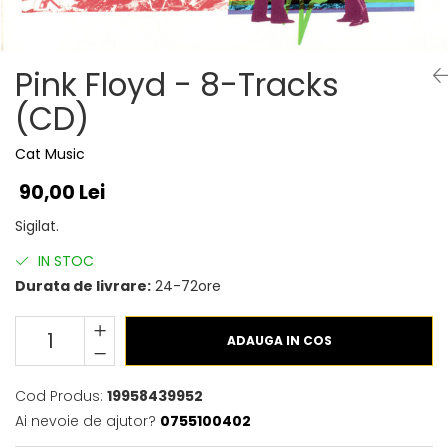
Discuri vinil 7' (mici)
Patriotice
Patriotice
Viniluri Românești
Colecția Electrecord
Pink Floyd - 8-Tracks
(CD)
Cat Music
90,00 Lei
Sigilat.
IN STOC
Durata de livrare:
24-72ore
ADAUGA IN COS
Cod Produs:
19958439952
Ai nevoie de ajutor?
0755100402