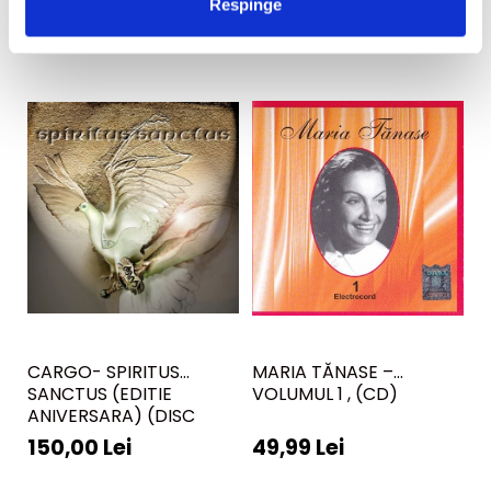
Respinge
CARGO- SPIRITUS
MARIA TĂNASE –
M
SANCTUS (EDITIE
VOLUMUL 1 , (CD)
M
ANIVERSARA) (DISC
V
VINIL)
49
150,00 Lei
49,99 Lei
3