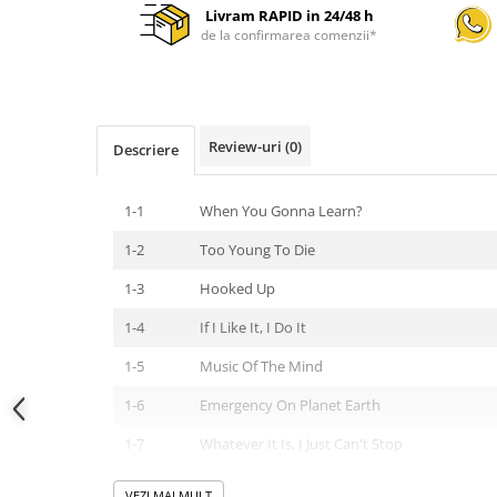
Livram RAPID in 24/48 h
de la confirmarea comenzii*
Review-uri
(0)
Descriere
1-1
When You Gonna Learn?
1-2
Too Young To Die
1-3
Hooked Up
1-4
If I Like It, I Do It
1-5
Music Of The Mind
1-6
Emergency On Planet Earth
1-7
Whatever It Is, I Just Can't Stop
1-8
Blow Your Mind
VEZI MAI MULT