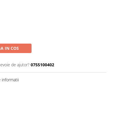
A IN COS
nevoie de ajutor?
0755100402
informatii