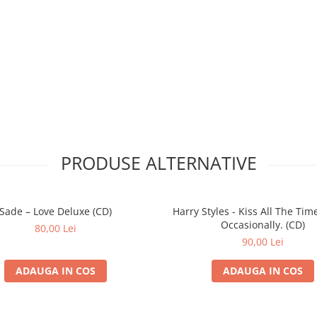
10:17
2:37
5:48
 Sheffield)
9:49
10:10
4:24
PRODUSE ALTERNATIVE
ix)
7:15
10:19
Sade – Love Deluxe (CD)
Harry Styles - Kiss All The Time
am)
3:26
Occasionally. (CD)
80,00 Lei
4:32
90,00 Lei
93)
4:25
ADAUGA IN COS
ADAUGA IN COS
)
6:22