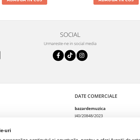
SOCIAL
Urmareste-ne in social media
DATE COMERCIALE
bazardemuzica
J40/20848/2023
49060668
Strada Doctor Louis Pasteur
ie-uri
65