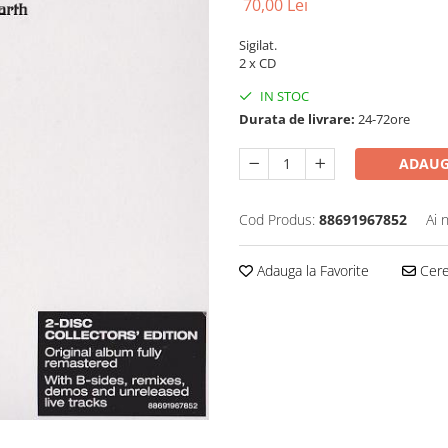
70,00 Lei
Sigilat.
2 x CD
IN STOC
Durata de livrare:
24-72ore
ADAUG
Cod Produs:
88691967852
Ai 
Adauga la Favorite
Cere 