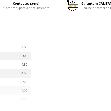
Contacteaza-ne!
Garantam CALITA
Iti oferim suport la orice intrebare
Produselor comerciali
3:50
6:06
4:36
4:53
6:23
4:05
4:08
8:32