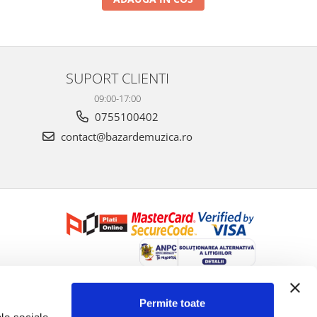
SUPORT CLIENTI
09:00-17:00
0755100402
contact@bazardemuzica.ro
Creat cu ❤ și cu 🧠 de Dan Trifan iar
Platforma E-commerce by
Gomag
Permite toate