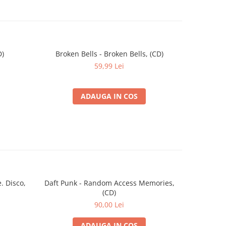
D)
Broken Bells - Broken Bells, (CD)
Lele 
59,99 Lei
ADAUGA IN COS
. Disco,
Daft Punk - Random Access Memories,
Faithless 
(CD)
90,00 Lei
ADAUGA IN COS