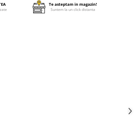
TEA
Te asteptam in magazin!
zate
Suntem la un click distanta