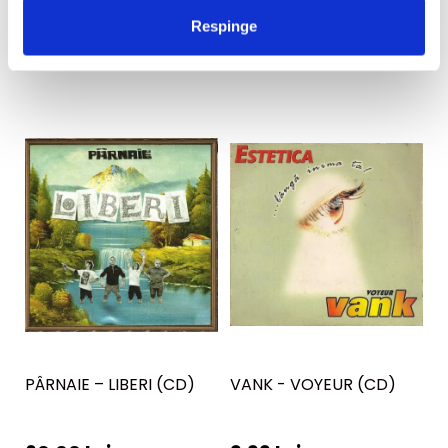
Respinge
PÂRNAIE – LIBERI (CD)
VANK - VOYEUR (CD)
I
M