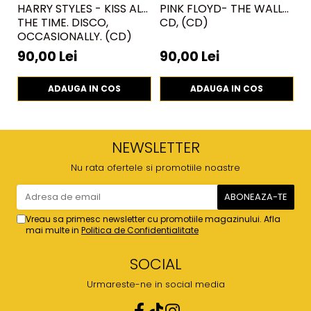
HARRY STYLES - KISS ALL
PINK FLOYD- THE WALL
P
THE TIME. DISCO,
CD, (CD)
W
OCCASIONALLY. (CD)
90,00 Lei
90,00 Lei
9
ADAUGA IN COS
ADAUGA IN COS
NEWSLETTER
Nu rata ofertele si promotiile noastre
Vreau sa primesc newsletter cu promotiile magazinului. Afla
mai multe in
Politica de Confidentialitate
SOCIAL
Urmareste-ne in social media