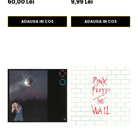
49
60,00 Lei
9,99 Lei
3
ADAUGA IN COS
ADAUGA IN COS