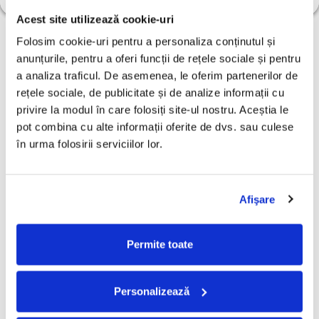
Acest site utilizează cookie-uri
Folosim cookie-uri pentru a personaliza conținutul și 
anunțurile, pentru a oferi funcții de rețele sociale și pentru 
a analiza traficul. De asemenea, le oferim partenerilor de 
rețele sociale, de publicitate și de analize informații cu 
privire la modul în care folosiți site-ul nostru. Aceștia le 
pot combina cu alte informații oferite de dvs. sau culese 
în urma folosirii serviciilor lor.
Afişare
ZDOB ȘI ZDUB - BASTA
AC/DC- BACK IN BLACK
P
Permite toate
MAFIA! (CD)
(CD)
W
70,00 Lei
60,00 Lei
9
Personalizează
ADAUGA IN COS
ADAUGA IN COS