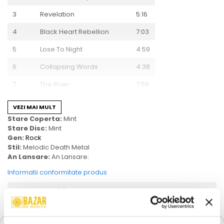
3
Revelation
5:16
4
Black Heart Rebellion
7:03
5
Lose To Night
4:59
6
Collapsing Words
4:38
7
The River
7:58
8
Ephemeral
4:02
VEZI MAI MULT
Stare Coperta:
Mint
9
The Promethean Song
6:41
Stare Disc:
Mint
10
Shadows Of The Dying Sun
6:33
Gen:
Rock
Stil:
Melodic Death Metal
An Lansare:
An Lansare:
Informatii conformitate produs
Review-uri
(0)