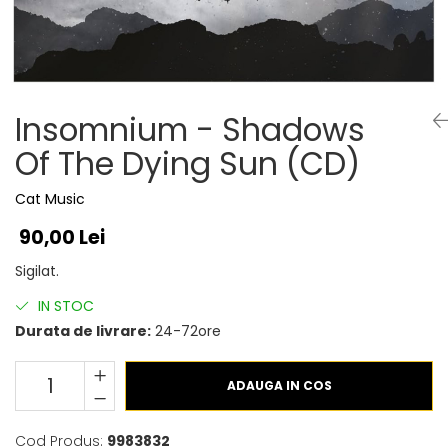
Discuri vinil 7' (mici)
Patriotice
Patriotice
Viniluri Românești
Colecția Electrecord
Insomnium - Shadows
Of The Dying Sun (CD)
Cat Music
90,00 Lei
Sigilat.
IN STOC
Durata de livrare:
24-72ore
ADAUGA IN COS
Cod Produs:
9983832