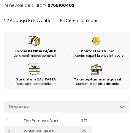
Ai nevoie de ajutor?
0755100402
Adauga la Favorite
Cere informatii
Livram RAPID in 24/48 h
Contacteaza-ne!
de la confirmarea comenzii*
Iti oferim suport la orice intrebare
Garantam CALITATEA
Te asteptam in magazin!
Produselor comercializate
Suntem la un click distanta
Descriere
1
The Primeval Dark
3:17
2
While We Sleep
6:21