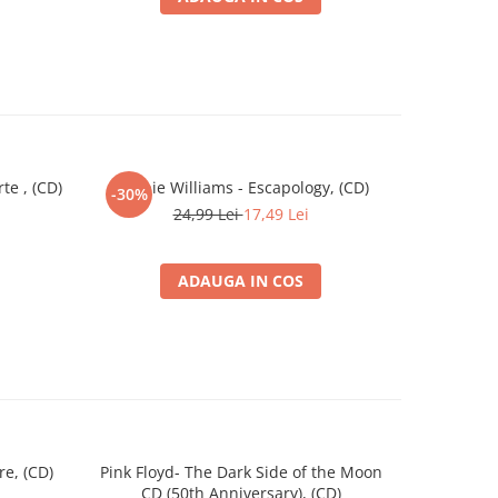
te , (CD)
Robbie Williams - Escapology, (CD)
C
-30%
-30%
24,99 Lei
17,49 Lei
ADAUGA IN COS
e, (CD)
Pink Floyd- The Dark Side of the Moon
Pink
CD (50th Anniversary), (CD)