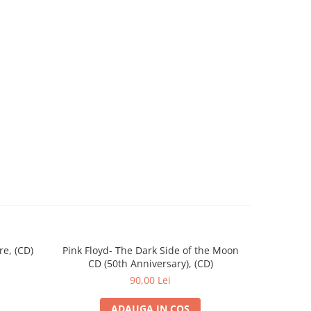
e, (CD)
Pink Floyd- The Dark Side of the Moon
AGWe
CD (50th Anniversary), (CD)
90,00 Lei
ADAUGA IN COS