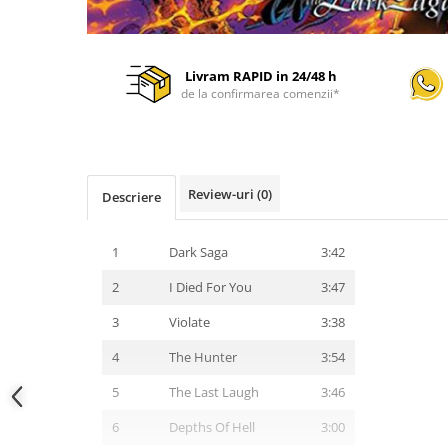
Livram RAPID in 24/48 h
de la confirmarea comenzii*
Review-uri
(0)
Descriere
1
Dark Saga
3:42
2
I Died For You
3:47
3
Violate
3:38
4
The Hunter
3:54
5
The Last Laugh
3:46
6
Depths Of Hell
3:00