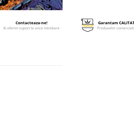
Contacteaza-ne!
Garantam CALITA
Iti oferim suport la orice intrebare
Produselor comerciali