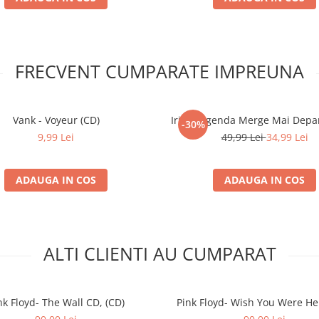
FRECVENT CUMPARATE IMPREUNA
Vank - Voyeur (CD)
Iris - Legenda Merge Mai Depar
-30%
9,99 Lei
49,99 Lei
34,99 Lei
ADAUGA IN COS
ADAUGA IN COS
ALTI CLIENTI AU CUMPARAT
nk Floyd- The Wall CD, (CD)
Pink Floyd- Wish You Were Her