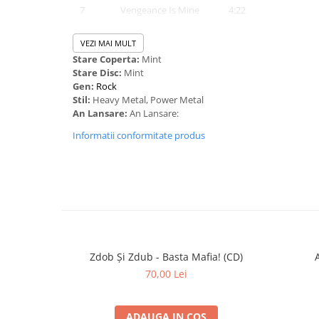
7
Vengeance Is Mine
4:22
8
Scarred
5:53
VEZI MAI MULT
Stare Coperta:
Mint
9
Slave To The Dark
4:03
Stare Disc:
Mint
10
A Question Of Heaven
7:40
Gen:
Rock
Stil:
Heavy Metal, Power Metal
An Lansare:
An Lansare:
Informatii conformitate produs
Zdob Și Zdub - Basta Mafia! (CD)
70,00 Lei
ADAUGA IN COS