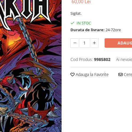
60,00 Lei
Sigilat.
IN STOC
Durata de livrare:
24-72ore
ADAUG
Cod Produs:
9985802
Ai nevoi
Adauga la Favorite
Cere 