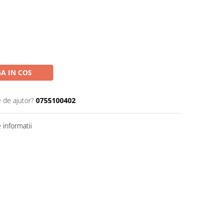
A IN COS
e de ajutor?
0755100402
informatii