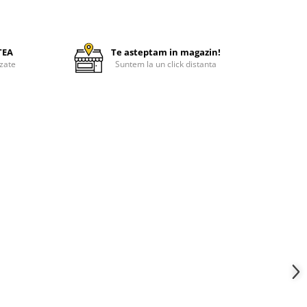
TEA
Te asteptam in magazin!
zate
Suntem la un click distanta