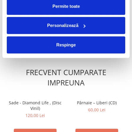
Permite toate
Zdob Și Zdub - Basta Mafia!
AC/DC- Back In Black (CD)
(CD)
60,00 Lei
Personalizează
70,00 Lei
ADAUGA IN COS
ADAUGA IN COS
Respinge
FRECVENT CUMPARATE
IMPREUNA
Sade - Diamond Life , (Disc
Pârnaie – Liberi (CD)
Vinil)
60,00 Lei
120,00 Lei