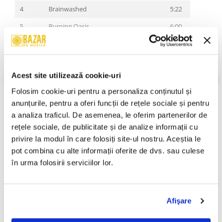
4
Brainwashed
5:22
5
Burning Oasis
6:00
6
Creator Failure
6:02
7
The Pierced Spirit
1:54
Acest site utilizează cookie-uri
Dante's Inferno
16:29
VEZI MAI MULT
Folosim cookie-uri pentru a personaliza conținutul și 
Stare Coperta:
Mint
8a
I. Denial, Lust, Greed
anunțurile, pentru a oferi funcții de rețele sociale și pentru 
Stare Disc:
Mint
8b
II. The Prodigal, The Wrathful, Medusa
Gen:
Rock
a analiza traficul. De asemenea, le oferim partenerilor de 
Stil:
Heavy Metal, Power Metal
rețele sociale, de publicitate și de analize informații cu 
8c
III. The False Witness, Angel Of Light
An Lansare:
An Lansare:
privire la modul în care folosiți site-ul nostru. Aceștia le 
Informatii conformitate produs
pot combina cu alte informații oferite de dvs. sau culese 
în urma folosirii serviciilor lor.
Review-uri
(0)
Afişare
PRODUSE ALTERNATIVE