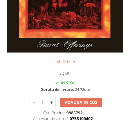
Discuri vinil 7' (mici)
Patriotice
Patriotice
Viniluri Românești
Colecția Electrecord
60,00 Lei
Sigilat.
IN STOC
Durata de livrare:
24-72ore
ADAUGA IN COS
Cod Produs:
9985792
Ai nevoie de ajutor?
0755100402