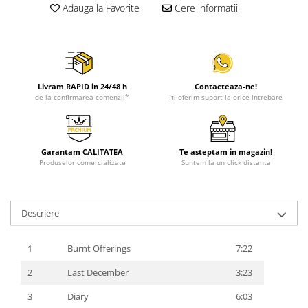
Adauga la Favorite
Cere informatii
Livram RAPID in 24/48 h
Contacteaza-ne!
de la confirmarea comenzii*
Iti oferim suport la orice intrebare
Garantam CALITATEA
Te asteptam in magazin!
Produselor comercializate
Suntem la un click distanta
Descriere
1
Burnt Offerings
7:22
2
Last December
3:23
3
Diary
6:03