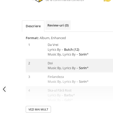
Review-uri
(0)
Descriere
Format:
Album, Enhanced
1
Da Vrei
Lyrics By –
Butch (12)
Music By, Lyrics By –
Sorin
*
2
Doi
Music By, Lyrics By –
Sorin
*
3
Finlandeza
Music By, Lyrics By –
Sorin
*
4
Ska-ul Fără Rost
Lyrics By –
Barbu
*
Music By –
Gabi
*
Music By, Lyrics By –
Sorin
*
VEZI MAI MULT