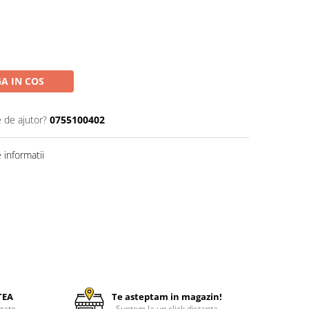
A IN COS
e de ajutor?
0755100402
informatii
TEA
Te asteptam in magazin!
zate
Suntem la un click distanta