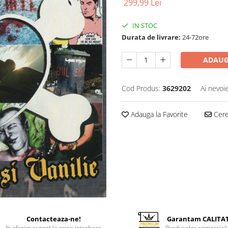
299,99 Lei
IN STOC
Durata de livrare:
24-72ore
ADAUG
Cod Produs:
3629202
Ai nevoi
Adauga la Favorite
Cere 
Contacteaza-ne!
Garantam CALITA
Iti oferim suport la orice intrebare
Produselor comerciali