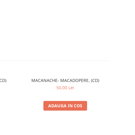
CD)
MACANACHE- MACADOPERE, (CD)
Taraful de
Vărbil
50,00 Lei
ADAUGA IN COS