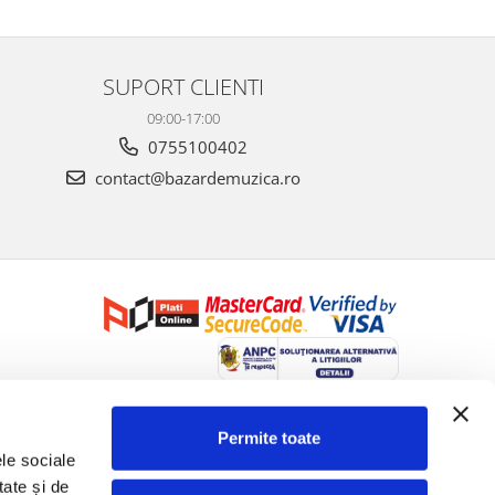
SUPORT CLIENTI
09:00-17:00
0755100402
contact@bazardemuzica.ro
Creat cu ❤ și cu 🧠 de Dan Trifan iar
Platforma E-commerce by
Gomag
Permite toate
le sociale 
ate și de 