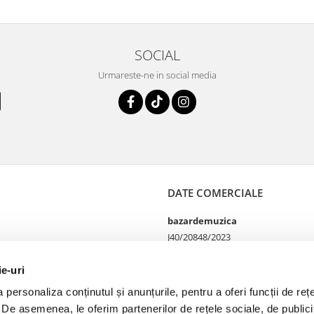
SOCIAL
Urmareste-ne in social media
DATE COMERCIALE
bazardemuzica
J40/20848/2023
49060668
Strada Doctor Louis Pasteur
ie-uri
65
personaliza conținutul și anunțurile, pentru a oferi funcții de rețe
Bucharest, București
. De asemenea, le oferim partenerilor de rețele sociale, de publicit