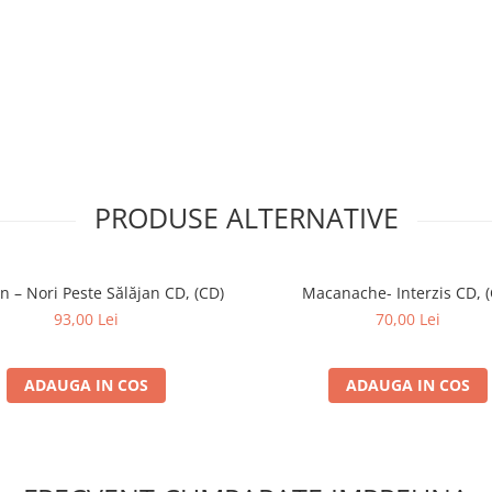
1:48
3:37
3:48
PRODUSE ALTERNATIVE
2:42
n – Nori Peste Sălăjan CD, (CD)
Macanache- Interzis CD, (
93,00 Lei
70,00 Lei
3:21
ADAUGA IN COS
ADAUGA IN COS
12)
3:52