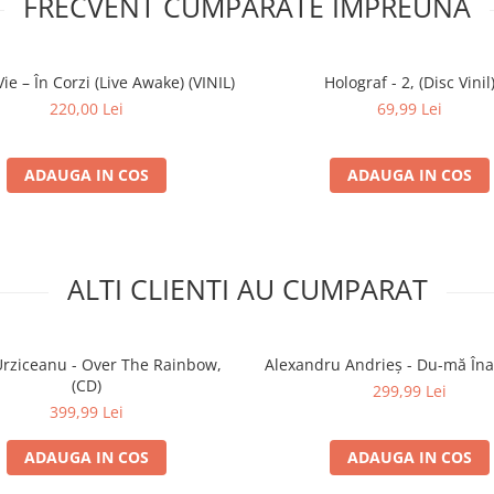
FRECVENT CUMPARATE IMPREUNA
3:16
Vie – În Corzi (Live Awake) (VINIL)
Holograf - 2, (Disc Vinil
220,00 Lei
69,99 Lei
ADAUGA IN COS
ADAUGA IN COS
3:24
3:45
ALTI CLIENTI AU CUMPARAT
3:14
rziceanu - Over The Rainbow,
Alexandru Andrieș - Du-mă Înap
(CD)
299,99 Lei
399,99 Lei
ADAUGA IN COS
ADAUGA IN COS