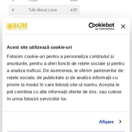
4
Talk About Love
4:05
5
Time To Kill
5:44
6
Ramshackle Man
5:32
7
A Twist In The Tale
4:12
Acest site utilizează cookie-uri
8
Nasty Piece Of Work
4:34
VEZI MAI MULT
Folosim cookie-uri pentru a personaliza conținutul și 
Stare Coperta:
Mint
9
Solitaire
4:35
anunțurile, pentru a oferi funcții de rețele sociale și pentru 
Stare Disc:
Mint
a analiza traficul. De asemenea, le oferim partenerilor de 
10
One Man's Meat
4:38
Gen:
Rock
rețele sociale, de publicitate și de analize informații cu 
Stil:
Hard Rock
An Lansare:
An Lansare:
privire la modul în care folosiți site-ul nostru. Aceștia le 
pot combina cu alte informații oferite de dvs. sau culese 
Informatii conformitate produs
în urma folosirii serviciilor lor.
Review-uri
(0)
Afişare