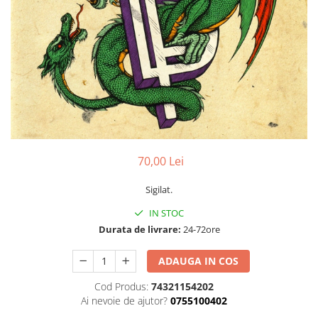
Discuri vinil 7' (mici)
Patriotice
Patriotice
Viniluri Românești
Colecția Electrecord
70,00 Lei
Sigilat.
IN STOC
Durata de livrare:
24-72ore
ADAUGA IN COS
Cod Produs:
74321154202
Ai nevoie de ajutor?
0755100402