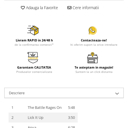
Adauga la Favorite
Cere informatii
Livram RAPID in 24/48 h
Contacteaza-ne!
de la confirmarea comenzii*
Iti oferim suport la orice intrebare
Garantam CALITATEA
Te asteptam in magazin!
Produselor comercializate
Suntem la un click distanta
Descriere
1
The Battle Rages On
5:48
2
Lick It Up
3:50
3
Anya
6:28