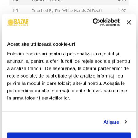
1-5
Touched By The White Hands Of Death
4:07
1-6
The Fall Into Time
6:45
1-7
Cult Of Salvation
4:25
1-8
The Abstract Enthroned
4:27
Acest site utilizează cookie-uri
VEZI MAI MULT
Stare Coperta:
Mint
1-9
Cosmic Pessimism
4:32
Folosim cookie-uri pentru a personaliza conținutul și 
Stare Disc:
Mint
anunțurile, pentru a oferi funcții de rețele sociale și pentru 
1-
Eternal Winter Of Reason
3:38
Gen:
Rock
a analiza traficul. De asemenea, le oferim partenerilor de 
10
Stil:
Melodic Death Metal
rețele sociale, de publicitate și de analize informații cu 
An Lansare:
An Lansare:
Live
privire la modul în care folosiți site-ul nostru. Aceștia le 
Informatii conformitate produs
pot combina cu alte informații oferite de dvs. sau culese 
2-1
Red (Live At Roadburn)
3:22
în urma folosirii serviciilor lor.
Review-uri
(0)
2-2
The Scar (Live At Roadburn)
3:08
2-3
Koyaanisqatsi (Live At Roadburn)
3:37
Afişare
2-4
The Burning Darkness (Live At Roadburn)
2:29
PRODUSE ALTERNATIVE
2-5
Daggers Of Black Haze (Live In Stockholm)
4:48