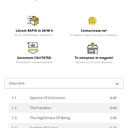
Livram RAPID in 24/48 h
Contacteaza-ne!
de la confirmarea comenzii*
Iti oferim suport la orice intrebare
Garantam CALITATEA
Te asteptam in magazin!
Produselor comercializate
Suntem la un click distanta
Descriere
1-1
Spectre Of Extinction
4:49
1-2
The Paradox
4:44
1-3
The Nightmare Of Being
3:49
1-4
Garden Of Cyrus
4:26