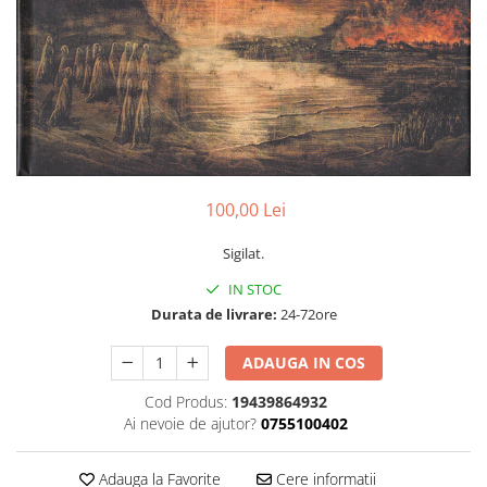
Discuri vinil 7' (mici)
Patriotice
Patriotice
Viniluri Românești
Colecția Electrecord
100,00 Lei
Sigilat.
IN STOC
Durata de livrare:
24-72ore
ADAUGA IN COS
Cod Produs:
19439864932
Ai nevoie de ajutor?
0755100402
Adauga la Favorite
Cere informatii