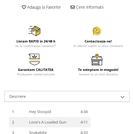
Adauga la Favorite
Cere informatii
Livram RAPID in 24/48 h
Contacteaza-ne!
de la confirmarea comenzii*
Iti oferim suport la orice intrebare
Garantam CALITATEA
Te asteptam in magazin!
Produselor comercializate
Suntem la un click distanta
Descriere
1
Hey Stoopid
4:34
2
Love's A Loaded Gun
4:11
3
Snakebite
4:33