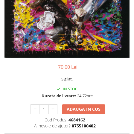
Discuri vinil 7' (mici)
Patriotice
Patriotice
Viniluri Românești
Colecția Electrecord
70,00 Lei
Sigilat.
IN STOC
Durata de livrare:
24-72ore
ADAUGA IN COS
Cod Produs:
4684162
Ai nevoie de ajutor?
0755100402