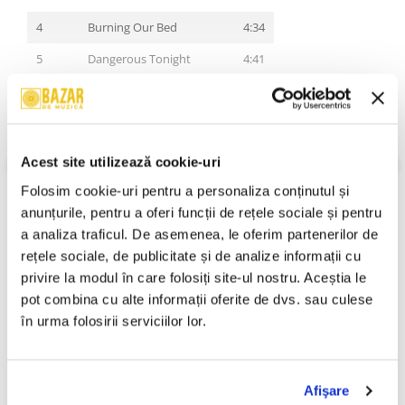
4
Burning Our Bed
4:34
5
Dangerous Tonight
4:41
6
Might As Well Be On Mars
7:09
7
Feed My Frankenstein
4:44
8
Hurricane Years
3:58
Acest site utilizează cookie-uri
VEZI MAI MULT
Stare Coperta:
Mint
9
Little By Little
4:35
Folosim cookie-uri pentru a personaliza conținutul și 
Stare Disc:
Mint
anunțurile, pentru a oferi funcții de rețele sociale și pentru 
10
Die For You
4:16
Gen:
Rock
a analiza traficul. De asemenea, le oferim partenerilor de 
Stil:
Hard Rock
11
Dirty Dreams
3:29
An Lansare:
An Lansare:
rețele sociale, de publicitate și de analize informații cu 
privire la modul în care folosiți site-ul nostru. Aceștia le 
12
Wind-Up Toy
5:27
Informatii conformitate produs
pot combina cu alte informații oferite de dvs. sau culese 
Review-uri
(0)
în urma folosirii serviciilor lor.
Afişare