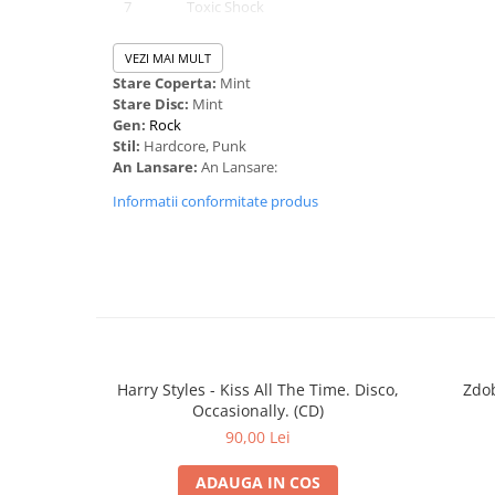
7
Toxic Shock
8
Bomber Zee
VEZI MAI MULT
Stare Coperta:
Mint
9
Public Assistance
Stare Disc:
Mint
10
Shoot His Load
Gen:
Rock
Stil:
Hardcore, Punk
An Lansare:
An Lansare:
Informatii conformitate produs
Harry Styles - Kiss All The Time. Disco,
Zdob
Occasionally. (CD)
90,00 Lei
ADAUGA IN COS