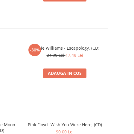
Robbie Williams - Escapology, (CD)
Robbie Wi
-30%
-30%
24,99 Lei
17,49 Lei
ADAUGA IN COS
the Moon
Pink Floyd- Wish You Were Here, (CD)
Pink
CD)
90,00 Lei