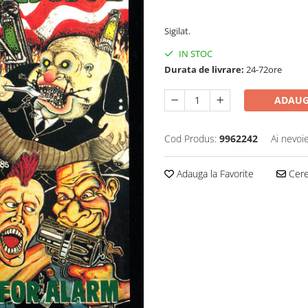
60,00 Lei
Sigilat.
IN STOC
Durata de livrare:
24-72ore
ADAUG
Cod Produs:
9962242
Ai nevoi
Adauga la Favorite
Cere 