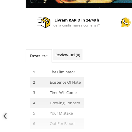
Livram RAPID in 24/48 h
de la confirmarea comenzii*
Review-uri
(0)
Descriere
1
The Eliminator
2
Existence Of Hate
3
Time Will Come
4
Growing Concern
5
Your Mistake
6
Out For Blood