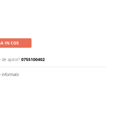
A IN COS
e de ajutor?
0755100402
informatii