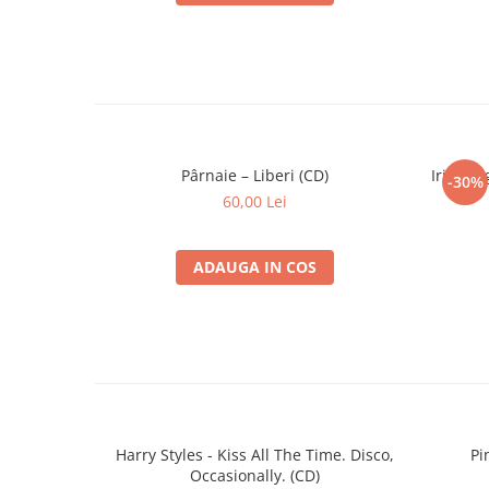
Pârnaie – Liberi (CD)
Iris - 
-30%
60,00 Lei
ADAUGA IN COS
Harry Styles - Kiss All The Time. Disco,
Pi
Occasionally. (CD)