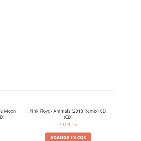
the Moon
Pink Floyd- Animals (2018 Remix) CD,
Pink
CD)
(CD)
79,99 Lei
ADAUGA IN COS