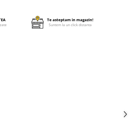
TEA
Te asteptam in magazin!
zate
Suntem la un click distanta