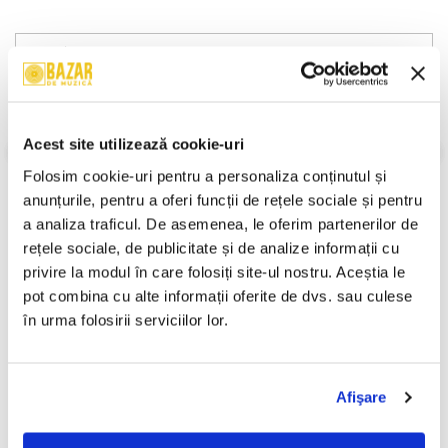
Descriere
Format:
Compilation, Stereo
An Lansare:
2003
Stil:
No Style
Acest site utilizează cookie-uri
Stare Disc:
Mint (M)
Stare Coperta:
Near Mint (NM or M-)
Folosim cookie-uri pentru a personaliza conținutul și 
anunțurile, pentru a oferi funcții de rețele sociale și pentru 
Informatii conformitate produs
a analiza traficul. De asemenea, le oferim partenerilor de 
Review-uri
(0)
rețele sociale, de publicitate și de analize informații cu 
privire la modul în care folosiți site-ul nostru. Aceștia le 
pot combina cu alte informații oferite de dvs. sau culese 
în urma folosirii serviciilor lor.
PRODUSE ALTERNATIVE
Afişare
K-Gula - Schimbări , (Casetă
Da Hood Justice - Judecata
-30%
-30%
Audio)
De Dupa… , (Casetă Audio)