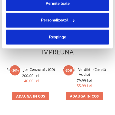
249,99 Lei
299,99 Lei
Permite toate
174,99 Lei
209,99 Lei
ADAUGA IN COS
ADAUGA IN COS
Personalizează
Respinge
FRECVENT CUMPARATE
IMPREUNA
Paraziții - Jos Cenzura! , (CD)
Verdikt - Verdikt , (Casetă
-30%
-30%
Audio)
200,00 Lei
79,99 Lei
140,00 Lei
55,99 Lei
ADAUGA IN COS
ADAUGA IN COS