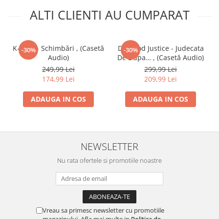
ALTI CLIENTI AU CUMPARAT
K-Gula - Schimbări , (Casetă
Da Hood Justice - Judecata
-30%
-30%
Audio)
De Dupa… , (Casetă Audio)
249,99 Lei
299,99 Lei
174,99 Lei
209,99 Lei
ADAUGA IN COS
ADAUGA IN COS
NEWSLETTER
Nu rata ofertele si promotiile noastre
Vreau sa primesc newsletter cu promotiile