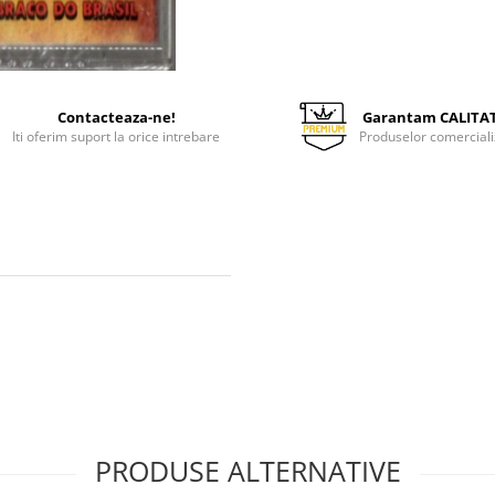
Contacteaza-ne!
Garantam CALITA
Iti oferim suport la orice intrebare
Produselor comerciali
PRODUSE ALTERNATIVE