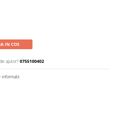
A IN COS
de ajutor?
0755100402
informatii