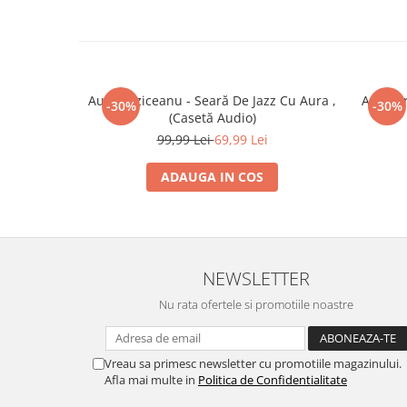
Aura Urziceanu - Seară De Jazz Cu Aura ,
Aura Ur
-30%
-30%
(Casetă Audio)
99,99 Lei
69,99 Lei
ADAUGA IN COS
NEWSLETTER
Nu rata ofertele si promotiile noastre
Vreau sa primesc newsletter cu promotiile magazinului.
Afla mai multe in
Politica de Confidentialitate