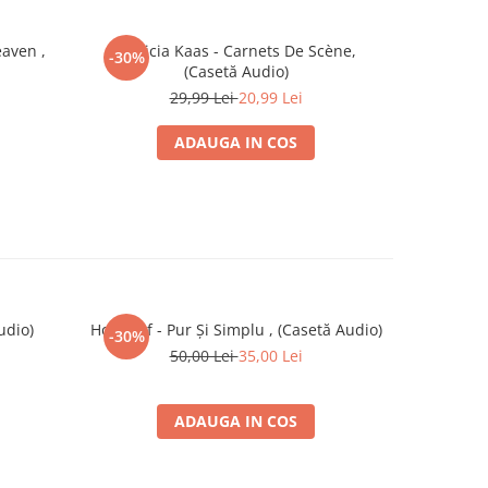
eaven ,
Patricia Kaas - Carnets De Scène,
Attila A.
-30%
-30%
(Casetă Audio)
Av
29,99 Lei
20,99 Lei
1
ADAUGA IN COS
udio)
Holograf - Pur Și Simplu , (Casetă Audio)
Various – 
-30%
50,00 Lei
35,00 Lei
ADAUGA IN COS