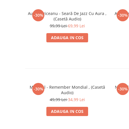
Aura Urziceanu - Seară De Jazz Cu Aura ,
Aura Ur
-30%
-30%
(Casetă Audio)
99,99 Lei
69,99 Lei
ADAUGA IN COS
Mondial - Remember Mondial , (Casetă
Nicu Al
-30%
-30%
Audio)
49,99 Lei
34,99 Lei
ADAUGA IN COS