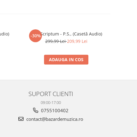
udio)
Post Scriptum - P.S., (Casetă Audio)
Attila A.
-30%
-30%
Av
299,99 Lei
209,99 Lei
1
ADAUGA IN COS
SUPORT CLIENTI
09:00-17:00
0755100402
contact@bazardemuzica.ro