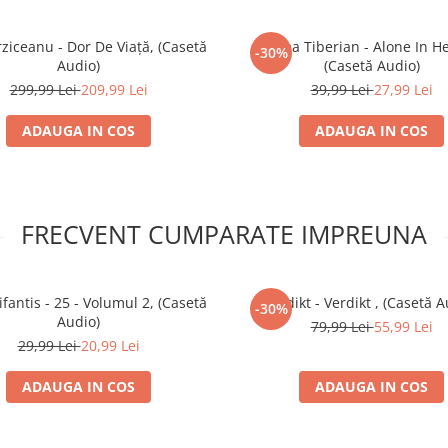
ziceanu - Dor De Viață, (Casetă
Mircea Tiberian - Alone In H
-30%
Audio)
(Casetă Audio)
299,99 Lei
209,99 Lei
39,99 Lei
27,99 Lei
ADAUGA IN COS
ADAUGA IN COS
FRECVENT CUMPARATE IMPREUNA
ifantis - 25 - Volumul 2, (Casetă
Verdikt - Verdikt , (Casetă A
-30%
Audio)
79,99 Lei
55,99 Lei
29,99 Lei
20,99 Lei
ADAUGA IN COS
ADAUGA IN COS