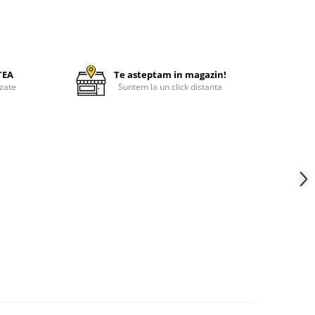
TEA
Te asteptam in magazin!
zate
Suntem la un click distanta