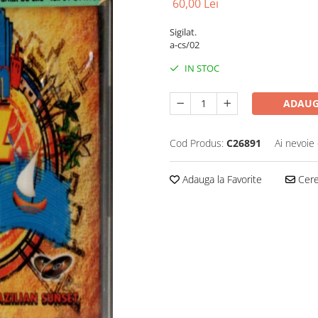
60,00 Lei
Sigilat.
a-cs/02
IN STOC
ADAUG
Cod Produs:
C26891
Ai nevoie 
Adauga la Favorite
Cere 