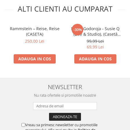
ALTI CLIENTI AU CUMPARAT
Rammstein – Reise, Reise
Mihai Godoroja - Susie Q
-30%
(CASETA)
(Live & Studio), (Casetă
Audio)
250,00 Lei
99,99 Lei
69,99 Lei
ADAUGA IN COS
ADAUGA IN COS
NEWSLETTER
Nu rata ofertele si promotiile noastre
Vreau sa primesc newsletter cu promotiile