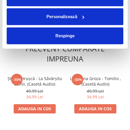
49,99 Lei
29,99 Lei
34,99 Lei
20,99 Lei
Personalizează
ADAUGA IN COS
ADAUGA IN COS
Respinge
FRECVENT CUMPARATE
IMPREUNA
Ștefan Hrușcă - La Săvârșitu
Loredana Groza - Tomilio ,
-30%
-30%
Lumii, (Casetă Audio)
(Casetă Audio)
49,99 Lei
49,99 Lei
34,99 Lei
34,99 Lei
ADAUGA IN COS
ADAUGA IN COS