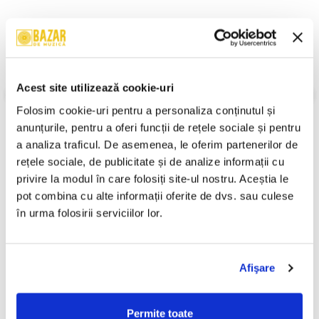
Descriere
Format:
Album
An Lansare:
1992
Acest site utilizează cookie-uri
Stil:
Folk Rock
Stare Disc:
Mint (M)
Folosim cookie-uri pentru a personaliza conținutul și 
Stare Coperta:
Near Mint (NM or M-)
anunțurile, pentru a oferi funcții de rețele sociale și pentru 
Informatii conformitate produs
a analiza traficul. De asemenea, le oferim partenerilor de 
rețele sociale, de publicitate și de analize informații cu 
Review-uri
(0)
privire la modul în care folosiți site-ul nostru. Aceștia le 
pot combina cu alte informații oferite de dvs. sau culese 
în urma folosirii serviciilor lor.
PRODUSE ALTERNATIVE
Afişare
Mondial - Remember
Nicu Alifantis - 25 - Volumul
-30%
-30%
Mondial , (Casetă Audio)
2, (Casetă Audio)
Permite toate