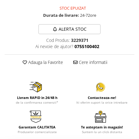
STOC EPUIZAT
Durata de livrare:
24-72ore
ALERTA STOC
Cod Produs:
3229371
Ai nevoie de ajutor?
0755100402
Adauga la Favorite
Cere informatii
Livram RAPID in 24/48 h
Contacteaza-ne!
de la confirmarea comenzii*
Iti oferim suport la orice intrebare
Garantam CALITATEA
Te asteptam in magazin!
Produselor comercializate
Suntem la un click distanta