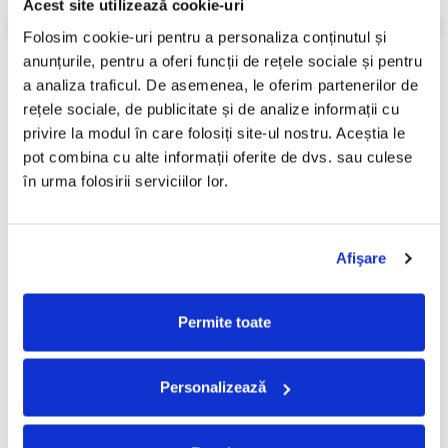
Acest site utilizează cookie-uri
Review-uri
(0)
Folosim cookie-uri pentru a personaliza conținutul și 
anunțurile, pentru a oferi funcții de rețele sociale și pentru 
a analiza traficul. De asemenea, le oferim partenerilor de 
PRODUSE ALTERNATIVE
rețele sociale, de publicitate și de analize informații cu 
privire la modul în care folosiți site-ul nostru. Aceștia le 
pot combina cu alte informații oferite de dvs. sau culese 
Gheorghe Roșoga -
Graiul Neamului (Cântece Și
-30%
în urma folosirii serviciilor lor.
Gheorghe, Gheorghe...,
Marșuri Patriotice) (CASETA)
(Casetă Audio)
49,99 Lei
60,00 Lei
34,99 Lei
Afişare
ADAUGA IN COS
ADAUGA IN COS
Permite toate
FRECVENT CUMPARATE
Personalizează
IMPREUNA