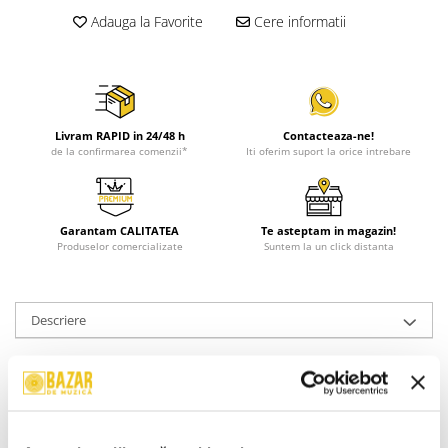
Adauga la Favorite
Cere informatii
Livram RAPID in 24/48 h
Contacteaza-ne!
de la confirmarea comenzii*
Iti oferim suport la orice intrebare
Garantam CALITATEA
Te asteptam in magazin!
Produselor comercializate
Suntem la un click distanta
Descriere
Stare Coperta:
Near Mint (NM or M-)
Stare Caseta:
Near Mint (NM or M-)
Informatii conformitate produs