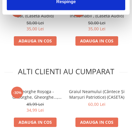
Respinge
Adrian Minune Și Invitații
Adrian Copilul Minune -
-30%
-30%
Săi, (Casetă Audio)
Inestimabil , (Casetă Audio)
50,00 Lei
50,00 Lei
35,00 Lei
35,00 Lei
ADAUGA IN COS
ADAUGA IN COS
ALTI CLIENTI AU CUMPARAT
Gheorghe Roșoga -
Graiul Neamului (Cântece Și
-30%
Gheorghe, Gheorghe...,
Marșuri Patriotice) (CASETA)
(Casetă Audio)
49,99 Lei
60,00 Lei
34,99 Lei
ADAUGA IN COS
ADAUGA IN COS