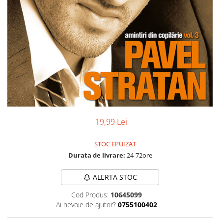
Discuri vinil 7' (mici)
Patriotice
Patriotice
Viniluri Românești
Colecția Electrecord
19,99 Lei
STOC EPUIZAT
Durata de livrare:
24-72ore
ALERTA STOC
Cod Produs:
10645099
Ai nevoie de ajutor?
0755100402