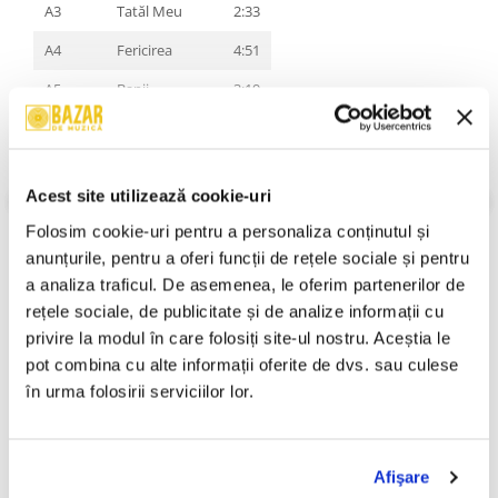
A3
Tatăl Meu
2:33
A4
Fericirea
4:51
A5
Banii
3:19
A6
Mama
3:56
B7
Vasile, Toarnă!
4:24
Acest site utilizează cookie-uri
B8
Şcoala
3:36
VEZI MAI MULT
Folosim cookie-uri pentru a personaliza conținutul și 
An Lansare:
2005
B9
Liza
4:03
anunțurile, pentru a oferi funcții de rețele sociale și pentru 
Stil:
Acoustic
B10
Cureaua
4:58
a analiza traficul. De asemenea, le oferim partenerilor de 
Stare Disc:
Near Mint (NM or M-)
Stare Coperta:
Near Mint (NM or M-)
rețele sociale, de publicitate și de analize informații cu 
B11
Nunta
3:27
privire la modul în care folosiți site-ul nostru. Aceștia le 
Informatii conformitate produs
B12
Copacul Vieţii
3:09
pot combina cu alte informații oferite de dvs. sau culese 
Review-uri
(0)
în urma folosirii serviciilor lor.
Afişare
PRODUSE ALTERNATIVE