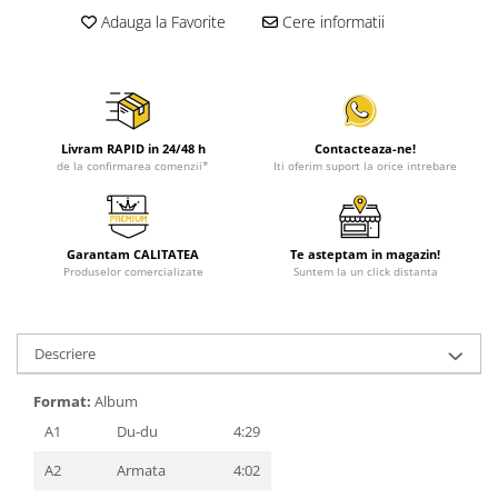
Adauga la Favorite
Cere informatii
Livram RAPID in 24/48 h
Contacteaza-ne!
de la confirmarea comenzii*
Iti oferim suport la orice intrebare
Garantam CALITATEA
Te asteptam in magazin!
Produselor comercializate
Suntem la un click distanta
Descriere
Format:
Album
A1
Du-du
4:29
A2
Armata
4:02