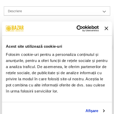
Descriere
A1
Columbia (PvD Remix)
7:52
Remix –
PvD
*
A2
Out There
7:23
Acest site utilizează cookie-uri
A3
Movement
6:56
Folosim cookie-uri pentru a personaliza conținutul și 
B1
Vega (Starecase Remix)
8:51
Remix –
Starecase
anunțurile, pentru a oferi funcții de rețele sociale și pentru 
a analiza traficul. De asemenea, le oferim partenerilor de 
B2
A Different Journey To Vega
6:24
rețele sociale, de publicitate și de analize informații cu 
privire la modul în care folosiți site-ul nostru. Aceștia le 
Informatii conformitate produs
pot combina cu alte informații oferite de dvs. sau culese 
în urma folosirii serviciilor lor.
Review-uri
(0)
Afişare