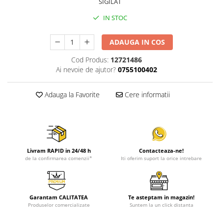
SIGILAT
IN STOC
ADAUGA IN COS
Cod Produs:
12721486
Ai nevoie de ajutor?
0755100402
Adauga la Favorite
Cere informatii
Livram RAPID in 24/48 h
Contacteaza-ne!
de la confirmarea comenzii*
Iti oferim suport la orice intrebare
Garantam CALITATEA
Te asteptam in magazin!
Produselor comercializate
Suntem la un click distanta