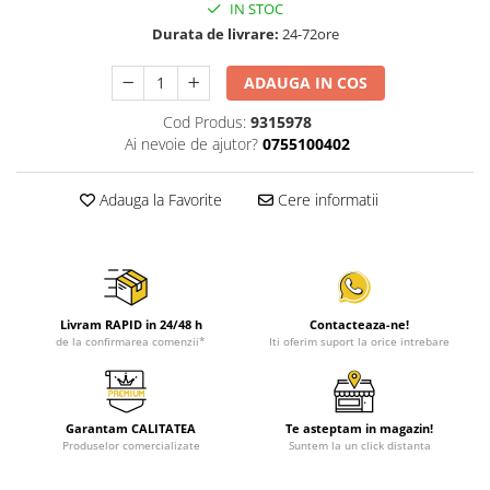
IN STOC
Durata de livrare:
24-72ore
ADAUGA IN COS
Cod Produs:
9315978
Ai nevoie de ajutor?
0755100402
Adauga la Favorite
Cere informatii
Livram RAPID in 24/48 h
Contacteaza-ne!
de la confirmarea comenzii*
Iti oferim suport la orice intrebare
Garantam CALITATEA
Te asteptam in magazin!
Produselor comercializate
Suntem la un click distanta