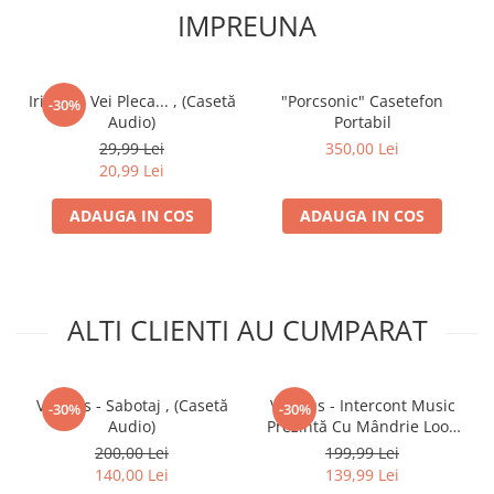
IMPREUNA
Iris - De Vei Pleca... , (Casetă
"Porcsonic" Casetefon
-30%
Audio)
Portabil
29,99 Lei
350,00 Lei
20,99 Lei
ADAUGA IN COS
ADAUGA IN COS
ALTI CLIENTI AU CUMPARAT
Various - Sabotaj , (Casetă
Various - Intercont Music
-30%
-30%
Audio)
Prezintă Cu Mândrie Loop
Records , (Casetă Audio)
200,00 Lei
199,99 Lei
140,00 Lei
139,99 Lei