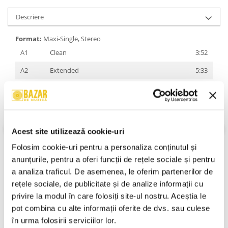
Descriere
Format:
Maxi-Single, Stereo
A1
Clean
3:52
A2
Extended
5:33
A3
Original
3:52
A4
Instrumental
3:52
A5
Acapella
3:06
Acest site utilizează cookie-uri
A6
Avort Verbal/Dac-Aș Fi Președinte (Live In
8:13
Folosim cookie-uri pentru a personaliza conținutul și 
Germania)
anunțurile, pentru a oferi funcții de rețele sociale și pentru 
B1
The Functionist Reversion
4:35
a analiza traficul. De asemenea, le oferim partenerilor de 
Producer, Remix, Music By, Vocals
VEZI MAI MULT
rețele sociale, de publicitate și de analize informații cu 
[Aditionale], Scratches –
The Functionist
*
An Lansare:
2002
privire la modul în care folosiți site-ul nostru. Aceștia le 
Stil:
Thug Rap
B2
Remixu' Lu' Tataee
4:33
pot combina cu alte informații oferite de dvs. sau culese 
Stare Disc:
Near Mint (NM or M-)
Engineer –
Cristi Dobrică
în urma folosirii serviciilor lor.
Stare Coperta:
Near Mint (NM or M-)
Producer, Remix, Music By –
Tataee