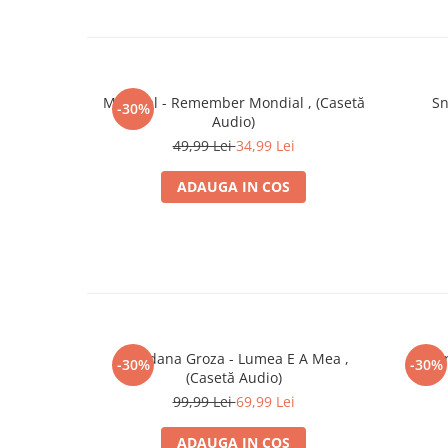
Mondial - Remember Mondial , (Casetă
Sn
-30%
Audio)
49,99 Lei
34,99 Lei
ADAUGA IN COS
Loredana Groza - Lumea E A Mea ,
Ștefa
-30%
-30%
(Casetă Audio)
99,99 Lei
69,99 Lei
ADAUGA IN COS