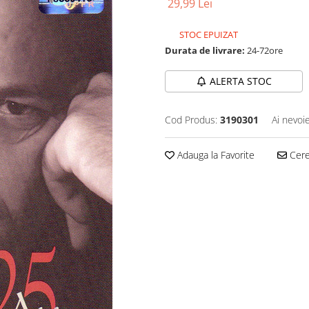
29,99 Lei
STOC EPUIZAT
Durata de livrare:
24-72ore
ALERTA STOC
Cod Produs:
3190301
Ai nevoi
Adauga la Favorite
Cere 