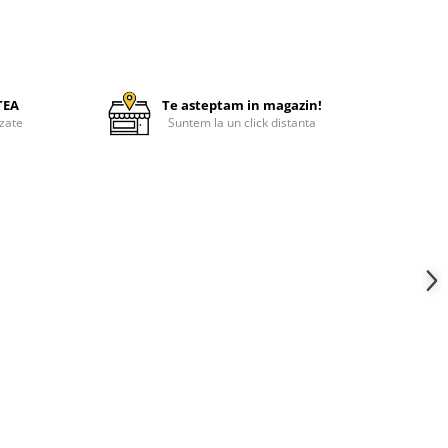
TEA
Te asteptam in magazin!
zate
Suntem la un click distanta