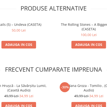
PRODUSE ALTERNATIVE
ails (5) – Undeva (CASETA)
The Rolling Stones – A Bigge
(CASETA)
50,00 Lei
100,00 Lei
ADAUGA IN COS
ADAUGA IN COS
FRECVENT CUMPARATE IMPREUNA
n Hrușcă - La Săvârșitu Lumii,
Loredana Groza - Tomilio , (
-30%
(Casetă Audio)
Audio)
49,99 Lei
34,99 Lei
49,99 Lei
34,99 Lei
ADAUGA IN COS
ADAUGA IN COS