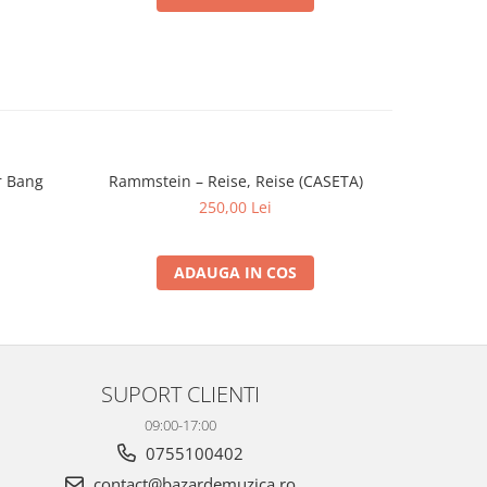
r Bang
Rammstein – Reise, Reise (CASETA)
Alifanti
-30%
250,00 Lei
ADAUGA IN COS
SUPORT CLIENTI
09:00-17:00
0755100402
contact@bazardemuzica.ro