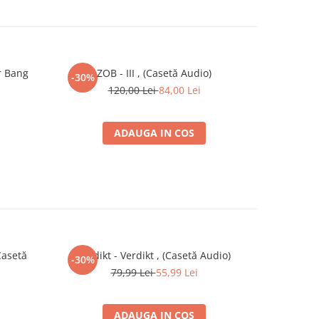
r Bang
ZOB - III , (Casetă Audio)
Acoustic P
-30%
120,00 Lei
84,00 Lei
ADAUGA IN COS
Casetă
Verdikt - Verdikt , (Casetă Audio)
Misha (4
-30%
79,99 Lei
55,99 Lei
ADAUGA IN COS