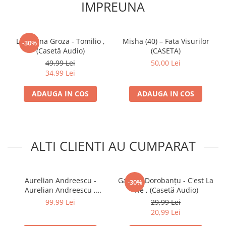
IMPREUNA
Loredana Groza - Tomilio ,
Misha (40) – Fata Visurilor
-30%
(Casetă Audio)
(CASETA)
49,99 Lei
50,00 Lei
34,99 Lei
ADAUGA IN COS
ADAUGA IN COS
ALTI CLIENTI AU CUMPARAT
Aurelian Andreescu -
Gabriel Dorobanțu - C'est La
-30%
Aurelian Andreescu ,
Vie , (Casetă Audio)
(Casetă Audio)
99,99 Lei
29,99 Lei
20,99 Lei