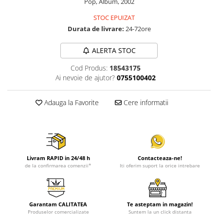
Pop, Album, 2002
STOC EPUIZAT
Durata de livrare:
24-72ore
ALERTA STOC
Cod Produs:
18543175
Ai nevoie de ajutor?
0755100402
Adauga la Favorite
Cere informatii
Livram RAPID in 24/48 h
Contacteaza-ne!
de la confirmarea comenzii*
Iti oferim suport la orice intrebare
Garantam CALITATEA
Te asteptam in magazin!
Produselor comercializate
Suntem la un click distanta