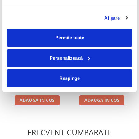
Informatii conformitate produs
Review-uri
(0)
Afişare
Permite toate
PRODUSE ALTERNATIVE
Personalizează
Ștefan Hrușcă - La Săvârșitu
Adela Popescu - Iubire Ca In
-30%
-30%
Lumii, (Casetă Audio)
Filme, (Casetă Audio)
Respinge
49,99 Lei
39,99 Lei
34,99 Lei
27,99 Lei
ADAUGA IN COS
ADAUGA IN COS
FRECVENT CUMPARATE