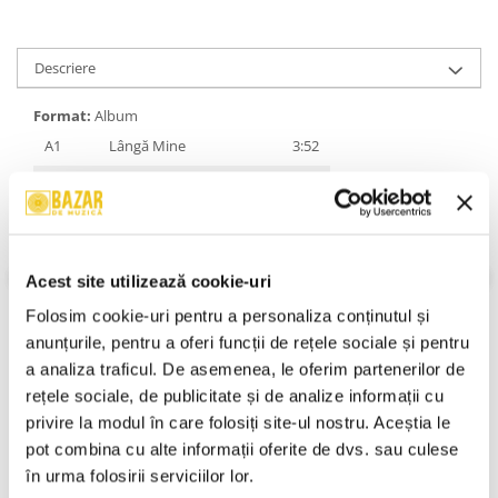
Descriere
Format:
Album
A1
Lângă Mine
3:52
A2
Undeva, Cândva
4:06
A3
I Do
2:53
A4
Eu
3:30
Acest site utilizează cookie-uri
B1
Iți Mulțumesc
3:47
Folosim cookie-uri pentru a personaliza conținutul și 
B2
Cântec Pentru Iisus
2:57
anunțurile, pentru a oferi funcții de rețele sociale și pentru 
a analiza traficul. De asemenea, le oferim partenerilor de 
B3
Te Așteaptă Cineva
4:04
rețele sociale, de publicitate și de analize informații cu 
B4
Undeva, Cândva (Remix)
3:48
privire la modul în care folosiți site-ul nostru. Aceștia le 
VEZI MAI MULT
pot combina cu alte informații oferite de dvs. sau culese 
An Lansare:
2002
în urma folosirii serviciilor lor.
Stil:
Stil: