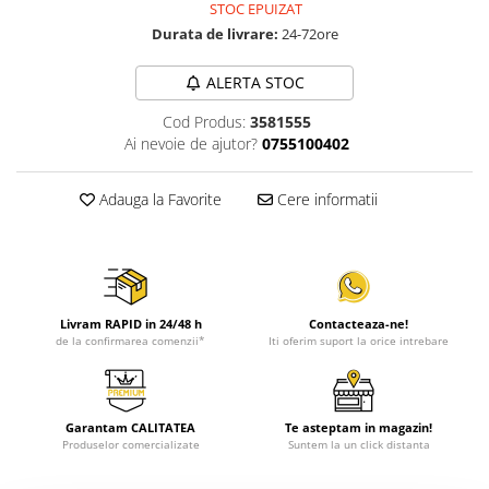
STOC EPUIZAT
Durata de livrare:
24-72ore
ALERTA STOC
Cod Produs:
3581555
Ai nevoie de ajutor?
0755100402
Adauga la Favorite
Cere informatii
Livram RAPID in 24/48 h
Contacteaza-ne!
de la confirmarea comenzii*
Iti oferim suport la orice intrebare
Garantam CALITATEA
Te asteptam in magazin!
Produselor comercializate
Suntem la un click distanta