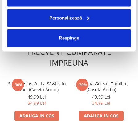
250,00 Lei
50,00 Lei
35,00 Lei
Personalizează
ADAUGA IN COS
ADAUGA IN COS
Respinge
FRECVENT CUMPARATE
IMPREUNA
Ștefan Hrușcă - La Săvârșitu
Loredana Groza - Tomilio ,
-30%
-30%
Lumii, (Casetă Audio)
(Casetă Audio)
49,99 Lei
49,99 Lei
34,99 Lei
34,99 Lei
ADAUGA IN COS
ADAUGA IN COS