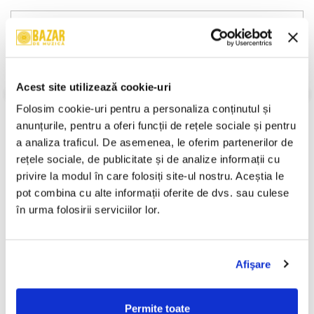
Descriere
Format:
Album
Rock, Alternative Rock, Album, 1998
An Lansare:
1998
Acest site utilizează cookie-uri
Stil:
Alternative Rock
Stare Disc:
Mint (M)
Folosim cookie-uri pentru a personaliza conținutul și 
Stare Coperta:
Near Mint (NM or M-)
anunțurile, pentru a oferi funcții de rețele sociale și pentru 
Informatii conformitate produs
a analiza traficul. De asemenea, le oferim partenerilor de 
rețele sociale, de publicitate și de analize informații cu 
Review-uri
(0)
privire la modul în care folosiți site-ul nostru. Aceștia le 
pot combina cu alte informații oferite de dvs. sau culese 
în urma folosirii serviciilor lor.
PRODUSE ALTERNATIVE
Afişare
Rammstein – Reise, Reise
Holograf - Pur Și Simplu ,
-30%
(CASETA)
(Casetă Audio)
Permite toate