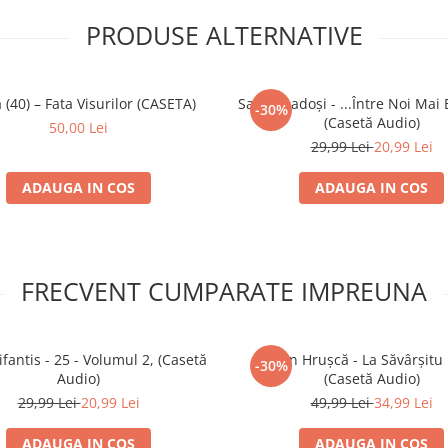
PRODUSE ALTERNATIVE
 (40) – Fata Visurilor (CASETA)
Sanda Ladoși - ...Între Noi Mai 
-30%
(Casetă Audio)
50,00 Lei
29,99 Lei
20,99 Lei
ADAUGA IN COS
ADAUGA IN COS
FRECVENT CUMPARATE IMPREUNA
ifantis - 25 - Volumul 2, (Casetă
Ștefan Hrușcă - La Săvârșitu
-30%
Audio)
(Casetă Audio)
29,99 Lei
20,99 Lei
49,99 Lei
34,99 Lei
ADAUGA IN COS
ADAUGA IN COS