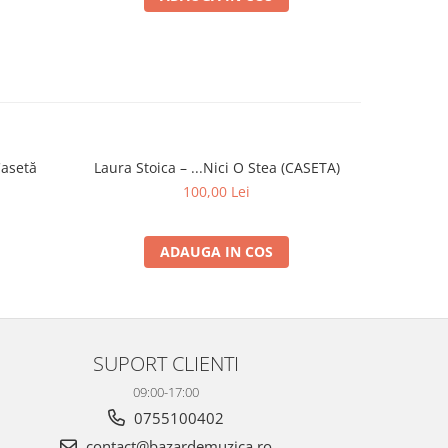
Casetă
Laura Stoica – ...Nici O Stea (CASETA)
Mădălina 
100,00 Lei
ADAUGA IN COS
SUPORT CLIENTI
09:00-17:00
0755100402
contact@bazardemuzica.ro