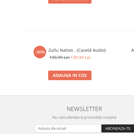
Zullu - Zullu Nation , (Casetă Audio)
A
-30%
199,99 Lei
139,99 Lei
ADAUGA IN COS
NEWSLETTER
Nu rata ofertele si promotiile noastre