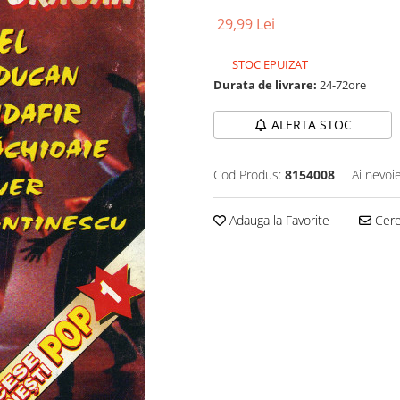
29,99 Lei
STOC EPUIZAT
Durata de livrare:
24-72ore
ALERTA STOC
Cod Produs:
8154008
Ai nevoi
Adauga la Favorite
Cere 