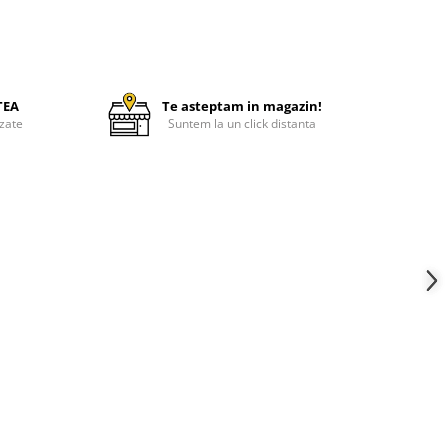
TEA
Te asteptam in magazin!
zate
Suntem la un click distanta