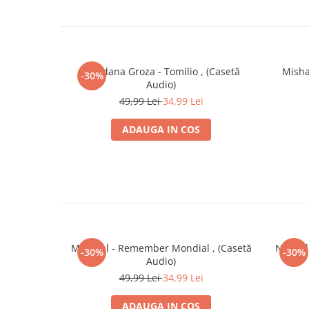
Loredana Groza - Tomilio , (Casetă
Misha
-30%
Audio)
49,99 Lei
34,99 Lei
ADAUGA IN COS
Mondial - Remember Mondial , (Casetă
Nicu Al
-30%
-30%
Audio)
49,99 Lei
34,99 Lei
ADAUGA IN COS