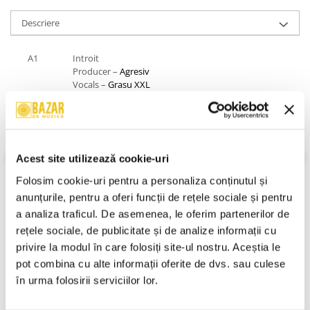
Descriere
A1
Introit
Producer –
Agresiv
Vocals –
Grasu XXL
A2
Asta E Un Jaf
Producer –
Motzu
Rap [Featuring] –
WattDaFuck
Acest site utilizează cookie-uri
A3
Volumu' La Maxim...ilian!!!
Producer –
Motzu
Folosim cookie-uri pentru a personaliza conținutul și 
Scratches –
Nicalai
anunțurile, pentru a oferi funcții de rețele sociale și pentru 
A4
Nordului
a analiza traficul. De asemenea, le oferim partenerilor de 
Producer –
Agresiv
rețele sociale, de publicitate și de analize informații cu 
Vocals [Additional] –
Bobi (5)
,
Virgil Tziplescu
VEZI MAI MULT
privire la modul în care folosiți site-ul nostru. Aceștia le 
Stare Caseta:
Near Mint (NM or M-)
A5
Supererou' Tău (La La La)
pot combina cu alte informații oferite de dvs. sau culese 
Stare Coperta:
Near Mint (NM or M-)
Producer –
Agresiv
în urma folosirii serviciilor lor.
Informatii conformitate produs
A6
Dragoste Nebună