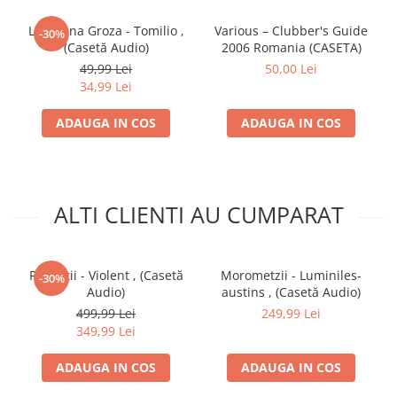
B13
P!@#$ La Volan
Co-producer –
Grasu XXL
Loredana Groza - Tomilio ,
Various – Clubber's Guide
-30%
Producer –
Agresiv
(Casetă Audio)
2006 Romania (CASETA)
Rap [Featuring] –
Grasu XXL
49,99 Lei
50,00 Lei
34,99 Lei
B14
Supererou' Tău (La La La) (Remix)
Rap [Featuring] –
Spike (18)
ADAUGA IN COS
ADAUGA IN COS
Bonus Track
B15
Da, Frate!
Co-producer –
Agresiv
Featuring –
XXL
*,
Houdini (4)
,
Mario (8)
,
10
ALTI CLIENTI AU CUMPARAT
Grei
*
Producer –
Motzu
Paraziții - Violent , (Casetă
Morometzii - Luminiles-
-30%
Audio)
austins , (Casetă Audio)
499,99 Lei
249,99 Lei
349,99 Lei
ADAUGA IN COS
ADAUGA IN COS