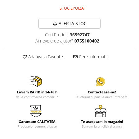
STOC EPUIZAT
ALERTA STOC
Cod Produs:
36592747
Ai nevoie de ajutor?
0755100402
Adauga la Favorite
Cere informatii
Livram RAPID in 24/48 h
Contacteaza-ne!
de la confirmarea comenzii*
Iti oferim suport la orice intrebare
Garantam CALITATEA
Te asteptam in magazin!
Produselor comercializate
Suntem la un click distanta