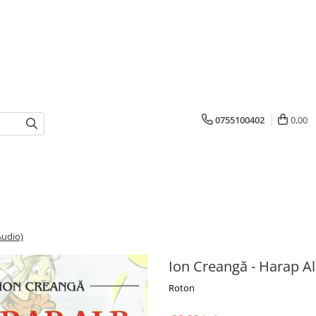
0755100402
0,00
Audio)
Ion Creangă - Harap Al
Roton