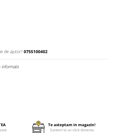
ie de ajutor?
0755100402
informatii
TEA
Te asteptam in magazin!
zate
Suntem la un click distanta