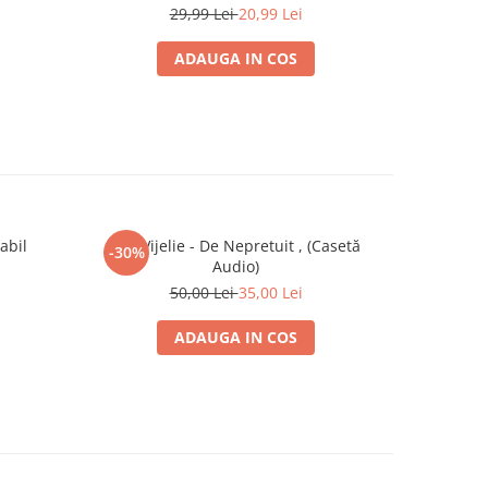
29,99 Lei
20,99 Lei
ADAUGA IN COS
abil
Vali Vijelie - De Nepretuit , (Casetă
Ștefan H
-30%
-30%
Audio)
50,00 Lei
35,00 Lei
ADAUGA IN COS