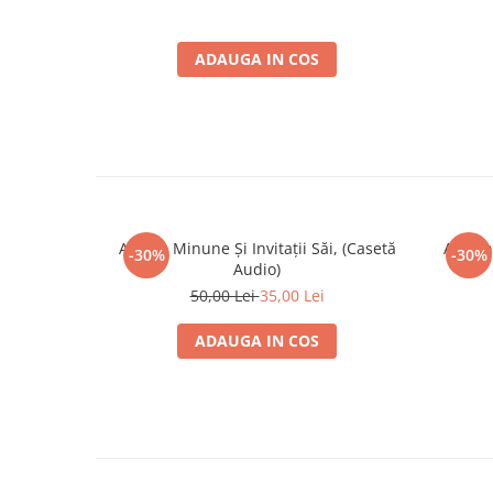
ADAUGA IN COS
Adrian Minune Și Invitații Săi, (Casetă
Adrian
-30%
-30%
Audio)
50,00 Lei
35,00 Lei
ADAUGA IN COS