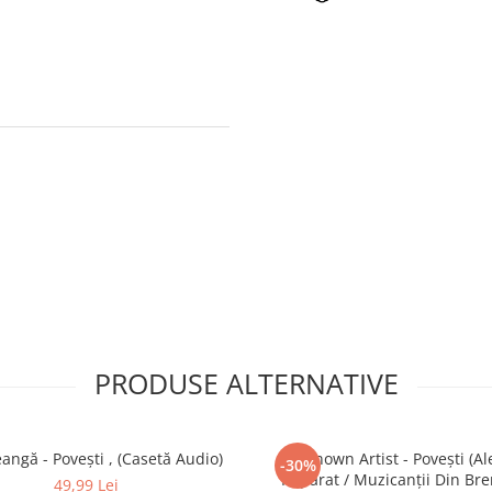
PRODUSE ALTERNATIVE
angă - Povești , (Casetă Audio)
Unknown Artist - Povești (A
-30%
Împărat / Muzicanții Din Bre
49,99 Lei