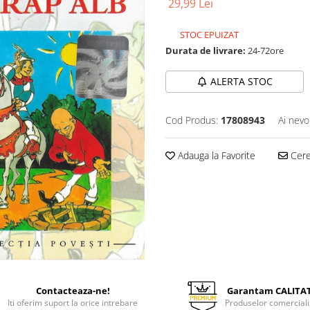
29,99 Lei
STOC EPUIZAT
Durata de livrare:
24-72ore
ALERTA STOC
Cod Produs:
17808943
Ai nevo
Adauga la Favorite
Cere 
Contacteaza-ne!
Garantam CALITA
Iti oferim suport la orice intrebare
Produselor comerciali