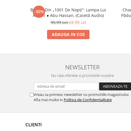
Basme Din „1001 De Nopți”: Lampa Lui
Char
-30%
Aladin ● Abu Hassan, (Casetă Audio)
Pădu
99,99 Lei
69,99 Lei
ADAUGA IN COS
NEWSLETTER
Nu rata ofertele si promotiile noastre
Vreau sa primesc newsletter cu promotiile magazinului.
Afla mai multe in
Politica de Confidentialitate
CLIENTI