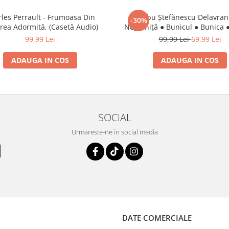
les Perrault - Frumoasa Din
Barbu Ștefănescu Delavran
-30%
rea Adormită, (Casetă Audio)
Neghiniță ● Bunicul ● Bunica ●
De Cleștar, (Casetă Audi
99,99 Lei
99,99 Lei
69,99 Lei
ADAUGA IN COS
ADAUGA IN COS
SOCIAL
Urmareste-ne in social media
DATE COMERCIALE