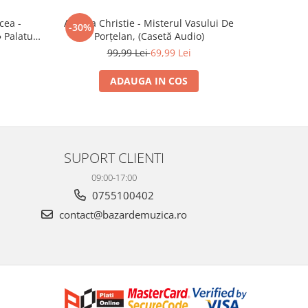
cea -
Agatha Christie - Misterul Vasului De
Henry
-30%
-30%
 Palatul
Porțelan, (Casetă Audio)
Haiavath
o)
99,99 Lei
69,99 Lei
2
ADAUGA IN COS
SUPORT CLIENTI
09:00-17:00
0755100402
contact@bazardemuzica.ro