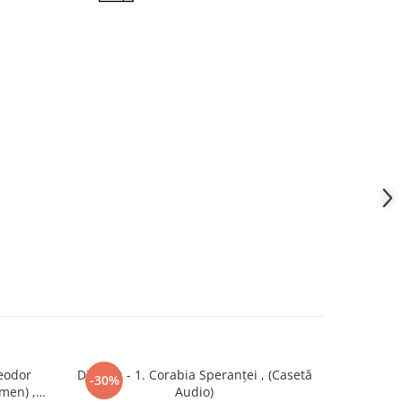
leodor
Divertis - 1. Corabia Speranței , (Casetă
Divertis 
-30%
-30%
men) ,
Audio)