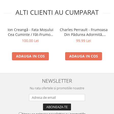
ALTI CLIENTI AU CUMPARAT
Ion Creangă - Fata Moșului
Charles Perrault - Frumoasa
Cea Cuminte / Făt-Frumos,
Din Pădurea Adormită,
Voinicul Codrului , (Casetă
(Casetă Audio)
100,00 Lei
99,99 Lei
Audio)
ADAUGA IN COS
ADAUGA IN COS
NEWSLETTER
Nu rata ofertele si promotiile noastre