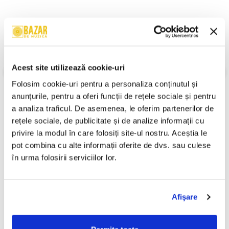
Descriere
Format:
Compilation, Reissue
An Lansare:
-
Acest site utilizează cookie-uri
Stil:
Radioplay
Folosim cookie-uri pentru a personaliza conținutul și 
Stare Disc:
Mint (M)
anunțurile, pentru a oferi funcții de rețele sociale și pentru 
Stare Coperta:
Near Mint (NM or M-)
a analiza traficul. De asemenea, le oferim partenerilor de 
Informatii conformitate produs
rețele sociale, de publicitate și de analize informații cu 
privire la modul în care folosiți site-ul nostru. Aceștia le 
Review-uri
(0)
pot combina cu alte informații oferite de dvs. sau culese 
în urma folosirii serviciilor lor.
PRODUSE ALTERNATIVE
Afişare
Ion Creangă - Fata Moșului
Ion Creangă - Povești ,
Cea Cuminte / Făt-Frumos,
(Casetă Audio)