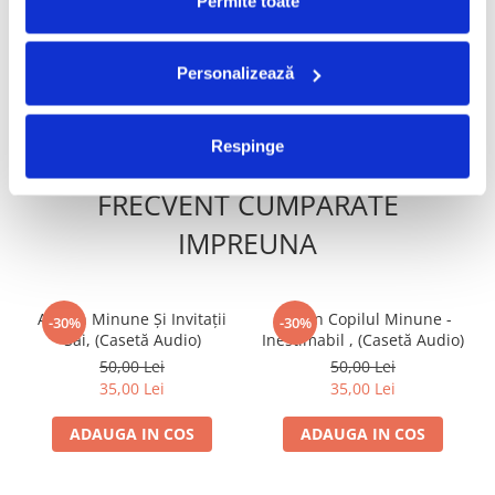
Permite toate
Voinicul Codrului , (Casetă
100,00 Lei
49,99 Lei
Audio)
Personalizează
ADAUGA IN COS
ADAUGA IN COS
Respinge
FRECVENT CUMPARATE
IMPREUNA
Adrian Minune Și Invitații
Adrian Copilul Minune -
-30%
-30%
Săi, (Casetă Audio)
Inestimabil , (Casetă Audio)
50,00 Lei
50,00 Lei
35,00 Lei
35,00 Lei
ADAUGA IN COS
ADAUGA IN COS