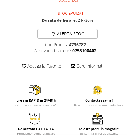
STOC EPUIZAT
Durata de livrare:
24-72ore
ALERTA STOC
Cod Produs:
4736782
Ai nevoie de ajutor?
0755100402
Adauga la Favorite
Cere informatii
Livram RAPID in 24/48 h
Contacteaza-ne!
de la confirmarea comenzii*
Iti oferim suport la orice intrebare
Garantam CALITATEA
Te asteptam in magazin!
Produselor comercializate
Suntem la un click distanta