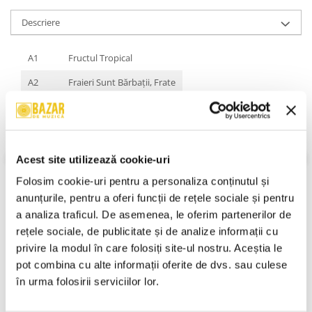
Descriere
A1
Fructul Tropical
A2
Fraieri Sunt Bărbații, Frate
A3
Tu Și Eu
A4
Nevastă Nu Fii Geloasă
A5
Te Iubesc Și Nu E Bine
Acest site utilizează cookie-uri
A6
Prezentare
Folosim cookie-uri pentru a personaliza conținutul și 
anunțurile, pentru a oferi funcții de rețele sociale și pentru 
B1
Liliana, Liliana
a analiza traficul. De asemenea, le oferim partenerilor de 
B2
Ieși Curvă Din Casa Mea
rețele sociale, de publicitate și de analize informații cu 
VEZI MAI MULT
privire la modul în care folosiți site-ul nostru. Aceștia le 
Stare Caseta:
Near Mint (NM or M-)
B3
Tipul Pervers
pot combina cu alte informații oferite de dvs. sau culese 
Stare Coperta:
Near Mint (NM or M-)
B4
Bănățeană
în urma folosirii serviciilor lor.
Informatii conformitate produs
B5
Nu E Zi Și Nu E Seară