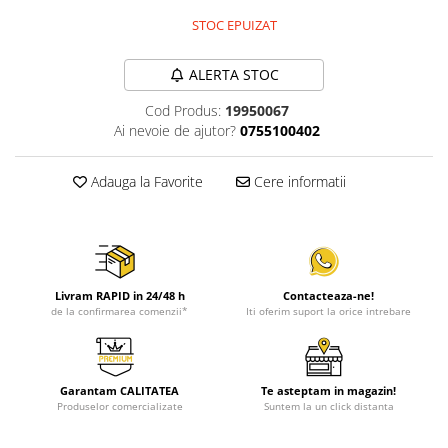
STOC EPUIZAT
ALERTA STOC
Cod Produs:
19950067
Ai nevoie de ajutor?
0755100402
Adauga la Favorite
Cere informatii
Livram RAPID in 24/48 h
Contacteaza-ne!
de la confirmarea comenzii*
Iti oferim suport la orice intrebare
Garantam CALITATEA
Te asteptam in magazin!
Produselor comercializate
Suntem la un click distanta