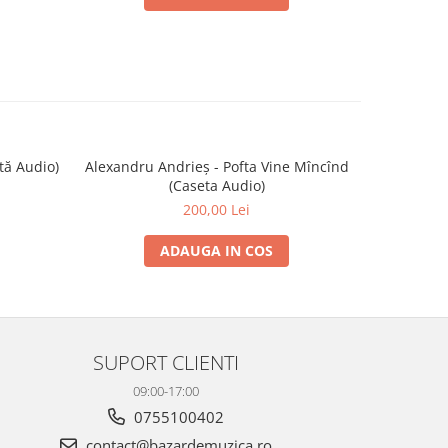
tă Audio)
Alexandru Andrieș - Pofta Vine Mîncînd
Alexand
(Caseta Audio)
Fr
200,00 Lei
ADAUGA IN COS
SUPORT CLIENTI
09:00-17:00
0755100402
contact@bazardemuzica.ro