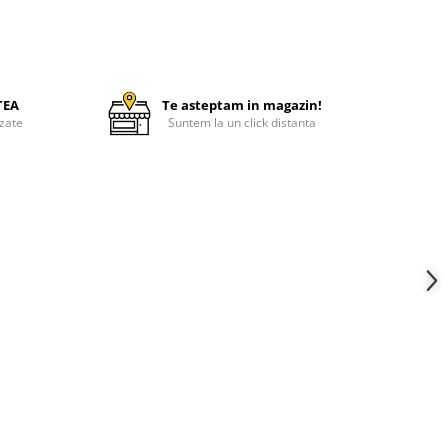
TEA
Te asteptam in magazin!
zate
Suntem la un click distanta