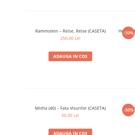
Rammstein – Reise, Reise (CASETA)
Holograf
-30%
250,00 Lei
ADAUGA IN COS
Misha (40) – Fata Visurilor (CASETA)
Ștefa
-30%
50,00 Lei
ADAUGA IN COS