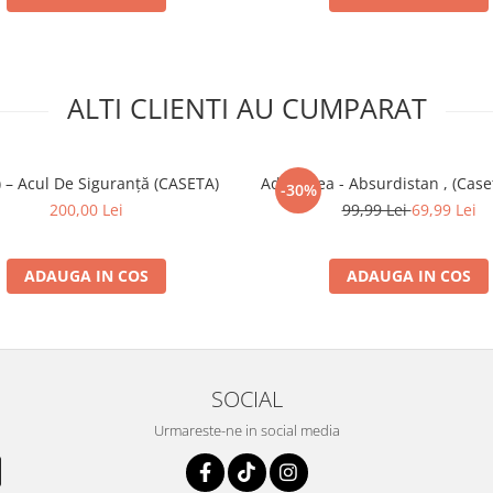
ALTI CLIENTI AU CUMPARAT
9) – Acul De Siguranță (CASETA)
Ada Milea - Absurdistan , (Case
-30%
200,00 Lei
99,99 Lei
69,99 Lei
ADAUGA IN COS
ADAUGA IN COS
SOCIAL
Urmareste-ne in social media