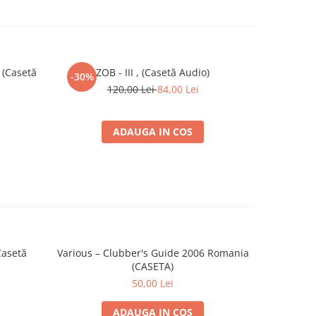
, (Casetă
ZOB - III , (Casetă Audio)
Snai
-30%
120,00 Lei
84,00 Lei
ADAUGA IN COS
Casetă
Various – Clubber's Guide 2006 Romania
Animal X 
(CASETA)
50,00 Lei
ADAUGA IN COS