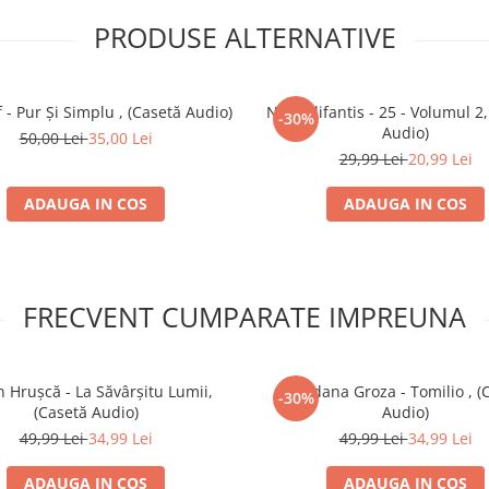
PRODUSE ALTERNATIVE
 - Pur Și Simplu , (Casetă Audio)
Nicu Alifantis - 25 - Volumul 2
-30%
Audio)
50,00 Lei
35,00 Lei
29,99 Lei
20,99 Lei
ADAUGA IN COS
ADAUGA IN COS
FRECVENT CUMPARATE IMPREUNA
n Hrușcă - La Săvârșitu Lumii,
Loredana Groza - Tomilio , (
-30%
(Casetă Audio)
Audio)
49,99 Lei
34,99 Lei
49,99 Lei
34,99 Lei
ADAUGA IN COS
ADAUGA IN COS