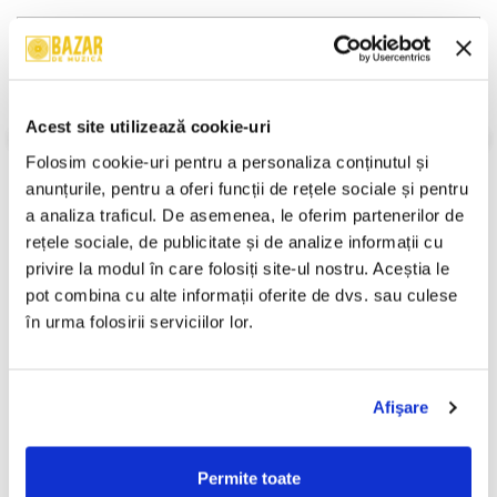
Descriere
Format:
Album
An Lansare:
1996
Stil:
Neofolk
Acest site utilizează cookie-uri
Stare Disc:
Mint (M)
Folosim cookie-uri pentru a personaliza conținutul și 
Stare Coperta:
Near Mint (NM or M-)
anunțurile, pentru a oferi funcții de rețele sociale și pentru 
Informatii conformitate produs
a analiza traficul. De asemenea, le oferim partenerilor de 
rețele sociale, de publicitate și de analize informații cu 
Review-uri
(0)
privire la modul în care folosiți site-ul nostru. Aceștia le 
pot combina cu alte informații oferite de dvs. sau culese 
în urma folosirii serviciilor lor.
PRODUSE ALTERNATIVE
Afişare
Rammstein – Reise, Reise
Nicu Alifantis - 25 - Volumul
-30%
(CASETA)
2, (Casetă Audio)
Permite toate
250,00 Lei
29,99 Lei