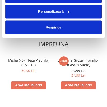
20,99 Lei
ADAUGA IN COS
ADAUGA IN COS
Personalizează
Respinge
FRECVENT CUMPARATE
IMPREUNA
Misha (40) – Fata Visurilor
Loredana Groza - Tomilio ,
-30%
(CASETA)
(Casetă Audio)
50,00 Lei
49,99 Lei
34,99 Lei
ADAUGA IN COS
ADAUGA IN COS