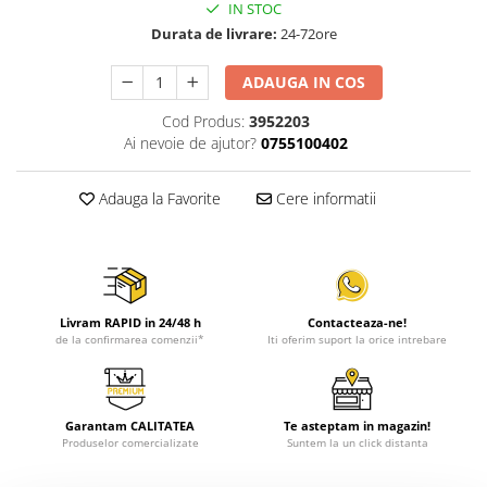
IN STOC
Durata de livrare:
24-72ore
ADAUGA IN COS
Cod Produs:
3952203
Ai nevoie de ajutor?
0755100402
Adauga la Favorite
Cere informatii
Livram RAPID in 24/48 h
Contacteaza-ne!
de la confirmarea comenzii*
Iti oferim suport la orice intrebare
Garantam CALITATEA
Te asteptam in magazin!
Produselor comercializate
Suntem la un click distanta