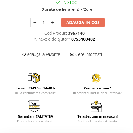
IN STOC
Durata de livrare:
24-72ore
ADAUGA IN COS
Cod Produs:
3957140
Ai nevoie de ajutor?
0755100402
Adauga la Favorite
Cere informatii
Livram RAPID in 24/48 h
Contacteaza-ne!
de la confirmarea comenzii*
Iti oferim suport la orice intrebare
Garantam CALITATEA
Te asteptam in magazin!
Produselor comercializate
Suntem la un click distanta