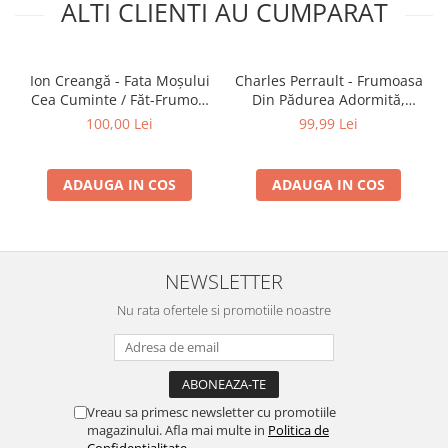
ALTI CLIENTI AU CUMPARAT
Ion Creangă - Fata Moșului
Charles Perrault - Frumoasa
Cea Cuminte / Făt-Frumos,
Din Pădurea Adormită,
Voinicul Codrului , (Casetă
(Casetă Audio)
100,00 Lei
99,99 Lei
Audio)
ADAUGA IN COS
ADAUGA IN COS
NEWSLETTER
Nu rata ofertele si promotiile noastre
Vreau sa primesc newsletter cu promotiile
magazinului. Afla mai multe in
Politica de