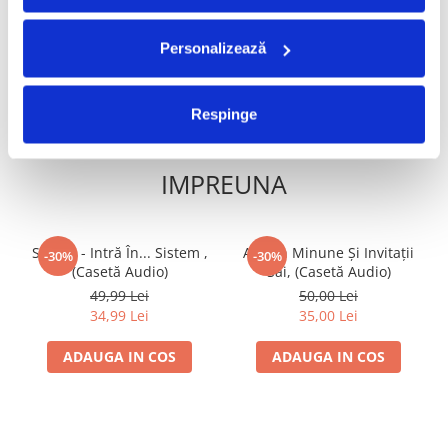
ADAUGA IN COS
ADAUGA IN COS
Personalizează
Respinge
FRECVENT CUMPARATE
IMPREUNA
Sistem - Intră În... Sistem ,
Adrian Minune Și Invitații
-30%
-30%
(Casetă Audio)
Săi, (Casetă Audio)
49,99 Lei
50,00 Lei
34,99 Lei
35,00 Lei
ADAUGA IN COS
ADAUGA IN COS