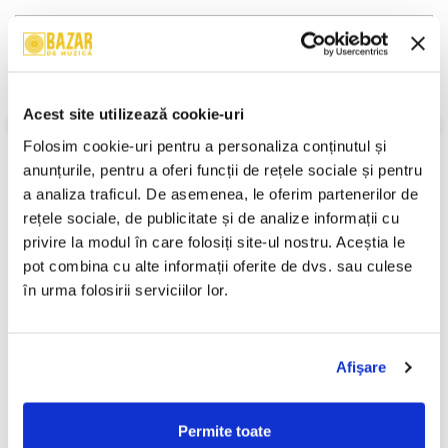
Descriere
Format:
Album
An Lansare:
1996
Stil:
Comedy
Acest site utilizează cookie-uri
Stare Disc:
Near Mint (NM or M-)
Folosim cookie-uri pentru a personaliza conținutul și 
Stare Coperta:
Near Mint (NM or M-)
anunțurile, pentru a oferi funcții de rețele sociale și pentru 
Informatii conformitate produs
a analiza traficul. De asemenea, le oferim partenerilor de 
rețele sociale, de publicitate și de analize informații cu 
Review-uri
(0)
privire la modul în care folosiți site-ul nostru. Aceștia le 
pot combina cu alte informații oferite de dvs. sau culese 
în urma folosirii serviciilor lor.
PRODUSE ALTERNATIVE
Afişare
Ion Creangă - Fata Moșului
Unknown Artist - Povești ,
Cea Cuminte / Făt-Frumos,
(Casetă Audio)
Voinicul Codrului , (Casetă
Permite toate
100,00 Lei
19,99 Lei
Audio)