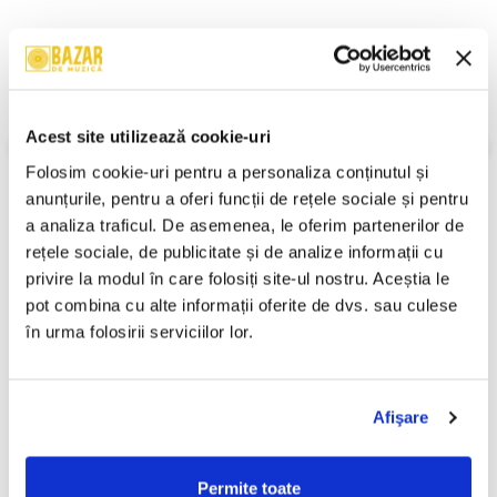
Descriere
Format:
Compilation
An Lansare:
2004
Acest site utilizează cookie-uri
Stil:
Story
Stare Disc:
Mint (M)
Folosim cookie-uri pentru a personaliza conținutul și 
Stare Coperta:
Near Mint (NM or M-)
anunțurile, pentru a oferi funcții de rețele sociale și pentru 
Informatii conformitate produs
a analiza traficul. De asemenea, le oferim partenerilor de 
rețele sociale, de publicitate și de analize informații cu 
Review-uri
(0)
privire la modul în care folosiți site-ul nostru. Aceștia le 
pot combina cu alte informații oferite de dvs. sau culese 
în urma folosirii serviciilor lor.
PRODUSE ALTERNATIVE
Afişare
Ion Creangă - Fata Moșului
Ion Creangă - Povești ,
Cea Cuminte / Făt-Frumos,
(Casetă Audio)
Permite toate
Voinicul Codrului , (Casetă