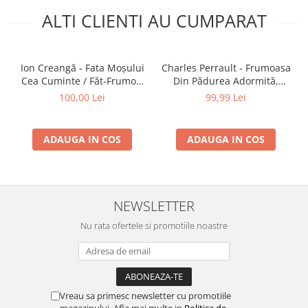
ALTI CLIENTI AU CUMPARAT
Ion Creangă - Fata Moșului
Charles Perrault - Frumoasa
Cea Cuminte / Făt-Frumos,
Din Pădurea Adormită,
Voinicul Codrului , (Casetă
(Casetă Audio)
100,00 Lei
99,99 Lei
Audio)
ADAUGA IN COS
ADAUGA IN COS
NEWSLETTER
Nu rata ofertele si promotiile noastre
Vreau sa primesc newsletter cu promotiile