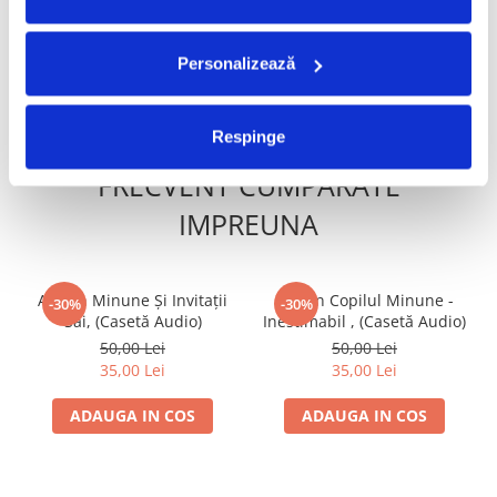
100,00 Lei
49,99 Lei
Audio)
Personalizează
ADAUGA IN COS
ADAUGA IN COS
Respinge
FRECVENT CUMPARATE
IMPREUNA
Adrian Minune Și Invitații
Adrian Copilul Minune -
-30%
-30%
Săi, (Casetă Audio)
Inestimabil , (Casetă Audio)
50,00 Lei
50,00 Lei
35,00 Lei
35,00 Lei
ADAUGA IN COS
ADAUGA IN COS