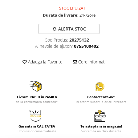
STOC EPUIZAT
Durata de livrare:
24-72ore
ALERTA STOC
Cod Produs:
20275132
Ai nevoie de ajutor?
0755100402
Adauga la Favorite
Cere informatii
Livram RAPID in 24/48 h
Contacteaza-ne!
de la confirmarea comenzii*
Iti oferim suport la orice intrebare
Garantam CALITATEA
Te asteptam in magazin!
Produselor comercializate
Suntem la un click distanta