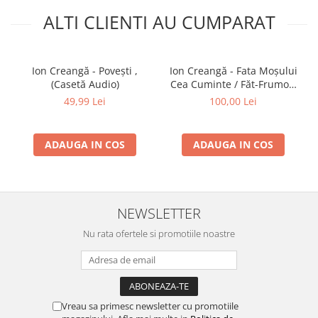
ALTI CLIENTI AU CUMPARAT
Ion Creangă - Povești ,
Ion Creangă - Fata Moșului
(Casetă Audio)
Cea Cuminte / Făt-Frumos,
Voinicul Codrului , (Casetă
49,99 Lei
100,00 Lei
Audio)
ADAUGA IN COS
ADAUGA IN COS
NEWSLETTER
Nu rata ofertele si promotiile noastre
Vreau sa primesc newsletter cu promotiile