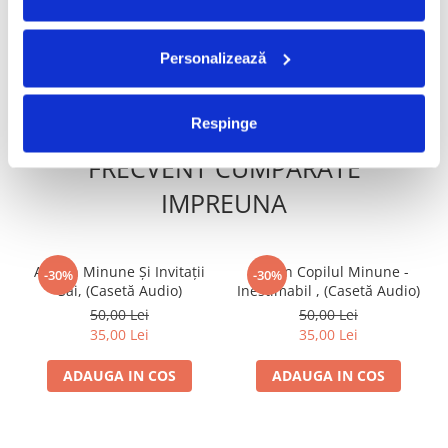
19,99 Lei
100,00 Lei
Audio)
Personalizează
ADAUGA IN COS
ADAUGA IN COS
Respinge
FRECVENT CUMPARATE
IMPREUNA
Adrian Minune Și Invitații
Adrian Copilul Minune -
-30%
-30%
Săi, (Casetă Audio)
Inestimabil , (Casetă Audio)
50,00 Lei
50,00 Lei
35,00 Lei
35,00 Lei
ADAUGA IN COS
ADAUGA IN COS