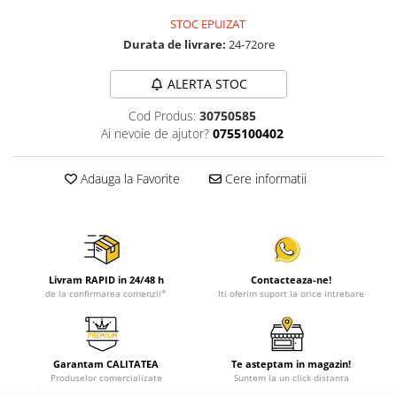
STOC EPUIZAT
Durata de livrare:
24-72ore
ALERTA STOC
Cod Produs:
30750585
Ai nevoie de ajutor?
0755100402
Adauga la Favorite
Cere informatii
Livram RAPID in 24/48 h
Contacteaza-ne!
de la confirmarea comenzii*
Iti oferim suport la orice intrebare
Garantam CALITATEA
Te asteptam in magazin!
Produselor comercializate
Suntem la un click distanta