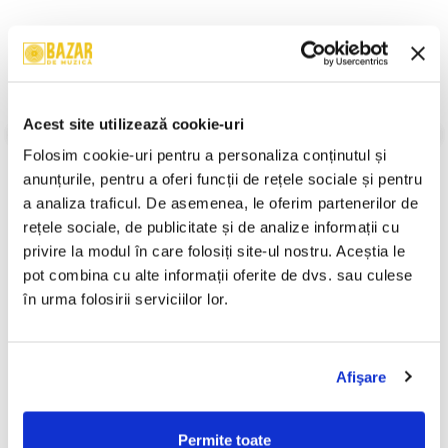
Descriere
Format:
Compilation
An Lansare:
2004
Acest site utilizează cookie-uri
Stil:
Story
Stare Disc:
Mint (M)
Folosim cookie-uri pentru a personaliza conținutul și 
Stare Coperta:
Near Mint (NM or M-)
anunțurile, pentru a oferi funcții de rețele sociale și pentru 
Informatii conformitate produs
a analiza traficul. De asemenea, le oferim partenerilor de 
rețele sociale, de publicitate și de analize informații cu 
Review-uri
(0)
privire la modul în care folosiți site-ul nostru. Aceștia le 
pot combina cu alte informații oferite de dvs. sau culese 
în urma folosirii serviciilor lor.
PRODUSE ALTERNATIVE
Afişare
Unknown Artist - Povești ,
Ion Creangă - Fata Moșului
(Casetă Audio)
Cea Cuminte / Făt-Frumos,
Permite toate
Voinicul Codrului , (Casetă